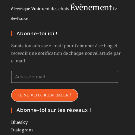
Évènement
Vraiment des chats
électrique
Île-
de-France
Abonne-toi ici !
Saisis ton adresse e-mail pour t'abonner à ce blog et
recevoir une notification de chaque nouvel article par
e-mail.
Adresse
e-
mail
JE NE VEUX RIEN RATER !
Abonne-toi sur les réseaux !
Bluesky
Instagram