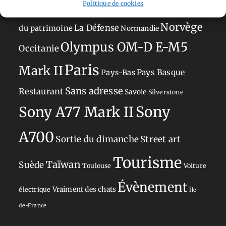
Politique de cookies
Japon
Journées
Academy
Hauts-de-France
Hébergement
Norvège
La Défense
du patrimoine
Normandie
Olympus OM-D E-M5
Occitanie
Paris
Mark II
Pays-Bas
Pays Basque
Sans adresse
Restaurant
Savoie
Silverstone
Sony
Sony A77 Mark II
A700
Sortie du dimanche
Street art
Tourisme
Taïwan
Suède
Toulouse
Voiture
Évènement
Vraiment des chats
électrique
Île-
de-France