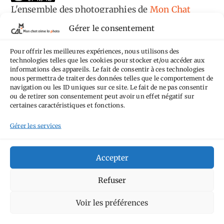
L'ensemble des photographies
de
Mon Chat
Aime la Photo
est mis à disposition selon les
Gérer le consentement
termes de la
licence Creative Commons
Pour offrir les meilleures expériences, nous utilisons des
Attribution - Pas d'Utilisation Commerciale -
technologies telles que les cookies pour stocker et/ou accéder aux
Pas de Modification 4.0 International
.
informations des appareils. Le fait de consentir à ces technologies
nous permettra de traiter des données telles que le comportement de
Fondé(e) sur une œuvre de
https://mcalp.fr
.
navigation ou les ID uniques sur ce site. Le fait de ne pas consentir
ou de retirer son consentement peut avoir un effet négatif sur
certaines caractéristiques et fonctions.
Gérer les services
Tags
Accepter
Aimez-vous bordel
Allemagne
Ailleurs
Refuser
Andorre
Anti tourisme
Chat
Bar
Belgique
Burger
Voir les préférences
perché
Circuit
Danemark
Espagne
Feria
GT