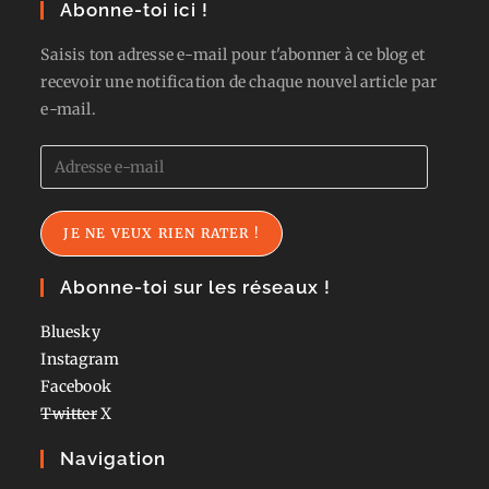
Abonne-toi ici !
Saisis ton adresse e-mail pour t'abonner à ce blog et
recevoir une notification de chaque nouvel article par
e-mail.
Adresse
e-
mail
JE NE VEUX RIEN RATER !
Abonne-toi sur les réseaux !
Bluesky
Instagram
Facebook
Twitter
X
Navigation