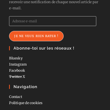
recevoir une notification de chaque nouvel article par
e-mail.
Adresse
e-
mail
JE NE VEUX RIEN RATER !
Abonne-toi sur les réseaux !
Bluesky
Instagram
Facebook
Twitter
X
Navigation
Contact
Politique de cookies