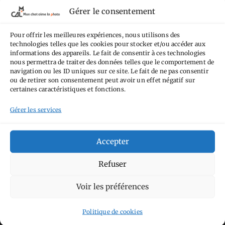
termes de la
licence Creative Commons
Gérer le consentement
Attribution - Pas d'Utilisation Commerciale -
Pour offrir les meilleures expériences, nous utilisons des
Pas de Modification 4.0 International
.
technologies telles que les cookies pour stocker et/ou accéder aux
Fondé(e) sur une œuvre de
https://mcalp.fr
.
informations des appareils. Le fait de consentir à ces technologies
nous permettra de traiter des données telles que le comportement de
navigation ou les ID uniques sur ce site. Le fait de ne pas consentir
ou de retirer son consentement peut avoir un effet négatif sur
certaines caractéristiques et fonctions.
Gérer les services
Tags
Accepter
Aimez-vous bordel
Allemagne
Ailleurs
Andorre
Anti tourisme
Chat
Refuser
Bar
Belgique
Burger
perché
Circuit
Danemark
Espagne
Feria
GT
Voir les préférences
Japon
Journées
Academy
Hauts-de-France
Hébergement
Politique de cookies
Norvège
La Défense
du patrimoine
Normandie