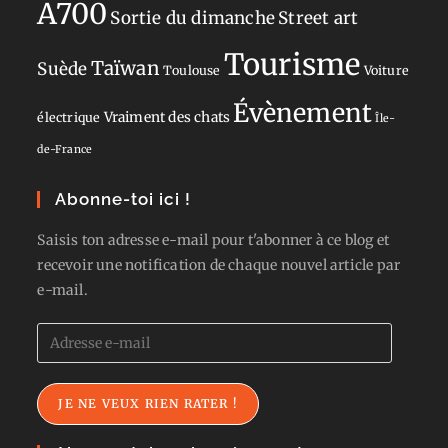
A700
Sortie du dimanche
Street art
Tourisme
Taïwan
Suède
Toulouse
Voiture
Évènement
Vraiment des chats
électrique
Île-
de-France
Abonne-toi ici !
Saisis ton adresse e-mail pour t'abonner à ce blog et
recevoir une notification de chaque nouvel article par
e-mail.
Adresse
e-
mail
JE NE VEUX RIEN RATER !