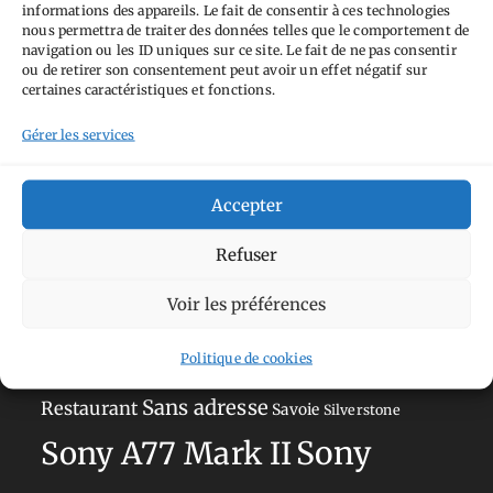
informations des appareils. Le fait de consentir à ces technologies
nous permettra de traiter des données telles que le comportement de
navigation ou les ID uniques sur ce site. Le fait de ne pas consentir
Tags
ou de retirer son consentement peut avoir un effet négatif sur
certaines caractéristiques et fonctions.
Aimez-vous bordel
Allemagne
Ailleurs
Andorre
Gérer les services
Anti tourisme
Chat
Bar
Belgique
Burger
perché
Circuit
Danemark
Espagne
Feria
GT
Accepter
Japon
Journées
Academy
Hauts-de-France
Hébergement
Refuser
Norvège
La Défense
du patrimoine
Normandie
Voir les préférences
Olympus OM-D E-M5
Occitanie
Paris
Mark II
Politique de cookies
Pays-Bas
Pays Basque
Sans adresse
Restaurant
Savoie
Silverstone
Sony
Sony A77 Mark II