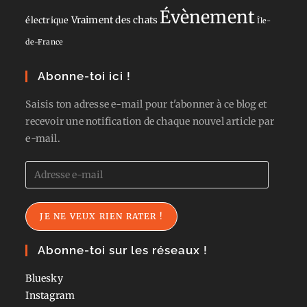
Évènement
Vraiment des chats
électrique
Île-
de-France
Abonne-toi ici !
Saisis ton adresse e-mail pour t'abonner à ce blog et
recevoir une notification de chaque nouvel article par
e-mail.
Adresse
e-
mail
JE NE VEUX RIEN RATER !
Abonne-toi sur les réseaux !
Bluesky
Instagram