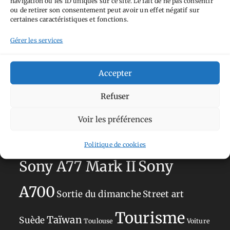
navigation ou les ID uniques sur ce site. Le fait de ne pas consentir
Aimez-vous bordel
Allemagne
Ailleurs
Andorre
ou de retirer son consentement peut avoir un effet négatif sur
certaines caractéristiques et fonctions.
Anti tourisme
Chat
Bar
Belgique
Burger
perché
Circuit
Danemark
Gérer les services
Espagne
Feria
GT
Japon
Journées
Academy
Hauts-de-France
Hébergement
Accepter
Norvège
La Défense
du patrimoine
Normandie
Refuser
Olympus OM-D E-M5
Occitanie
Voir les préférences
Paris
Mark II
Pays-Bas
Pays Basque
Sans adresse
Restaurant
Politique de cookies
Savoie
Silverstone
Sony
Sony A77 Mark II
A700
Sortie du dimanche
Street art
Tourisme
Taïwan
Suède
Toulouse
Voiture