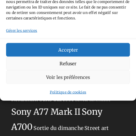
nous permettra de traiter des données telles que le comportement de
Tags
navigation ou les ID uniques sur ce site. Le fait de ne pas consentir
ou de retirer son consentement peut avoir un effet négatif sur
Aimez-vous bordel
Allemagne
Ailleurs
Andorre
certaines caractéristiques et fonctions.
Anti tourisme
Chat
Bar
Belgique
Burger
Gérer les services
perché
Circuit
Danemark
Espagne
Feria
GT
Japon
Accepter
Journées
Academy
Hauts-de-France
Hébergement
Norvège
La Défense
du patrimoine
Normandie
Refuser
Olympus OM-D E-M5
Occitanie
Voir les préférences
Paris
Mark II
Pays-Bas
Pays Basque
Politique de cookies
Sans adresse
Restaurant
Savoie
Silverstone
Sony
Sony A77 Mark II
A700
Sortie du dimanche
Street art