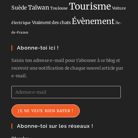
Tourisme
Taïwan
Suède
Toulouse
Voiture
Évènement
Vraiment des chats
électrique
Île-
de-France
Abonne-toi ici !
Saisis ton adresse e-mail pour t'abonner à ce blog et
recevoir une notification de chaque nouvel article par
e-mail.
Adresse
e-
mail
JE NE VEUX RIEN RATER !
Abonne-toi sur les réseaux !