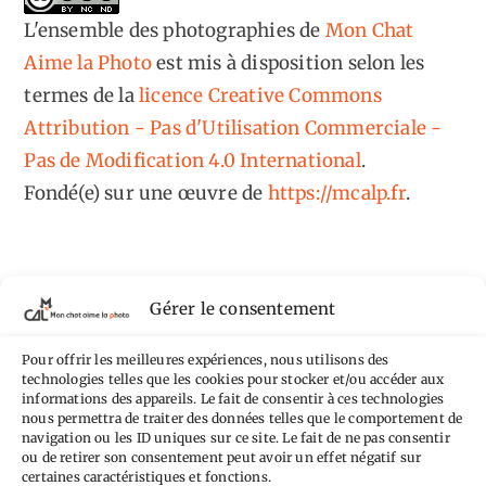
L'ensemble des photographies
de
Mon Chat
Aime la Photo
est mis à disposition selon les
termes de la
licence Creative Commons
Attribution - Pas d'Utilisation Commerciale -
Pas de Modification 4.0 International
.
Fondé(e) sur une œuvre de
https://mcalp.fr
.
Gérer le consentement
Tags
Pour offrir les meilleures expériences, nous utilisons des
technologies telles que les cookies pour stocker et/ou accéder aux
Aimez-vous bordel
Allemagne
Ailleurs
informations des appareils. Le fait de consentir à ces technologies
Andorre
nous permettra de traiter des données telles que le comportement de
Anti tourisme
Chat
Bar
Belgique
Burger
navigation ou les ID uniques sur ce site. Le fait de ne pas consentir
ou de retirer son consentement peut avoir un effet négatif sur
perché
Circuit
Danemark
Espagne
Feria
GT
certaines caractéristiques et fonctions.