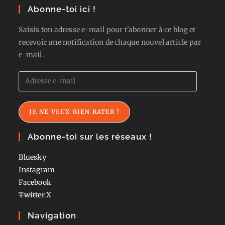
Abonne-toi ici !
Saisis ton adresse e-mail pour t'abonner à ce blog et
recevoir une notification de chaque nouvel article par
e-mail.
Adresse
e-
mail
JE NE VEUX RIEN RATER !
Abonne-toi sur les réseaux !
Bluesky
Instagram
Facebook
Twitter
X
Navigation