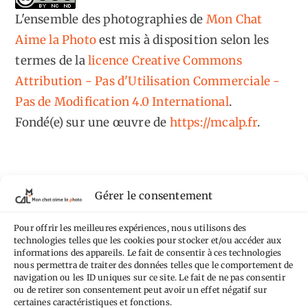
L'ensemble des photographies
de
Mon Chat
Aime la Photo
est mis à disposition selon les
termes de la
licence Creative Commons
Attribution - Pas d'Utilisation Commerciale -
Pas de Modification 4.0 International
.
Fondé(e) sur une œuvre de
https://mcalp.fr
.
Gérer le consentement
Tags
Pour offrir les meilleures expériences, nous utilisons des
technologies telles que les cookies pour stocker et/ou accéder aux
Aimez-vous bordel
Allemagne
Ailleurs
informations des appareils. Le fait de consentir à ces technologies
Andorre
nous permettra de traiter des données telles que le comportement de
Anti tourisme
Chat
Bar
Belgique
Burger
navigation ou les ID uniques sur ce site. Le fait de ne pas consentir
ou de retirer son consentement peut avoir un effet négatif sur
perché
Circuit
Danemark
Espagne
Feria
GT
certaines caractéristiques et fonctions.