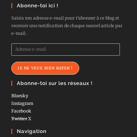
Abonne-toi ici !
Saisis ton adresse e-mail pour t'abonner à ce blog et
recevoir une notification de chaque nouvel article par
e-mail.
Adresse
e-
mail
JE NE VEUX RIEN RATER !
Abonne-toi sur les réseaux !
Bluesky
Instagram
Facebook
Twitter
X
Navigation