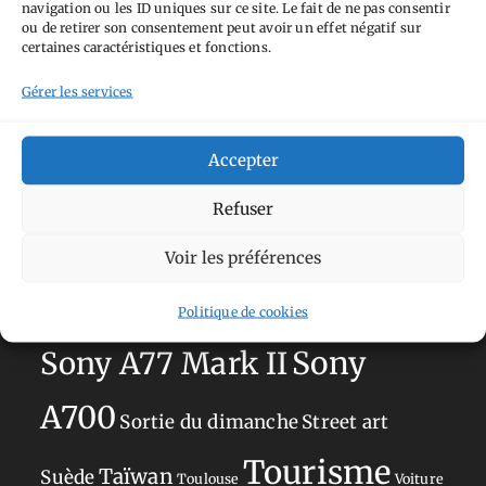
navigation ou les ID uniques sur ce site. Le fait de ne pas consentir
Aimez-vous bordel
Allemagne
Ailleurs
Andorre
ou de retirer son consentement peut avoir un effet négatif sur
certaines caractéristiques et fonctions.
Anti tourisme
Chat
Bar
Belgique
Burger
Gérer les services
perché
Circuit
Danemark
Espagne
Feria
GT
Japon
Journées
Academy
Hauts-de-France
Hébergement
Accepter
Norvège
La Défense
du patrimoine
Normandie
Refuser
Olympus OM-D E-M5
Occitanie
Voir les préférences
Paris
Mark II
Pays-Bas
Pays Basque
Politique de cookies
Sans adresse
Restaurant
Savoie
Silverstone
Sony
Sony A77 Mark II
A700
Sortie du dimanche
Street art
Tourisme
Taïwan
Suède
Toulouse
Voiture