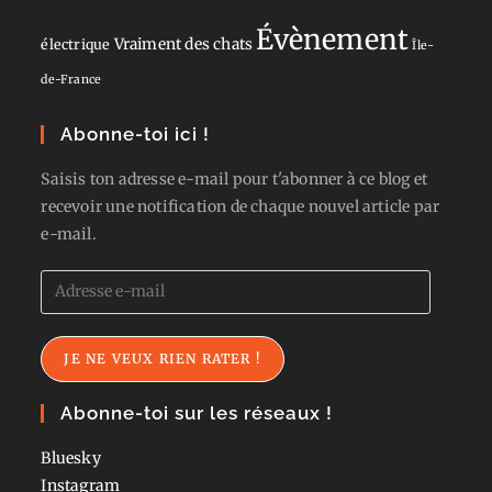
Évènement
Vraiment des chats
électrique
Île-
de-France
Abonne-toi ici !
Saisis ton adresse e-mail pour t'abonner à ce blog et
recevoir une notification de chaque nouvel article par
e-mail.
Adresse
e-
mail
JE NE VEUX RIEN RATER !
Abonne-toi sur les réseaux !
Bluesky
Instagram