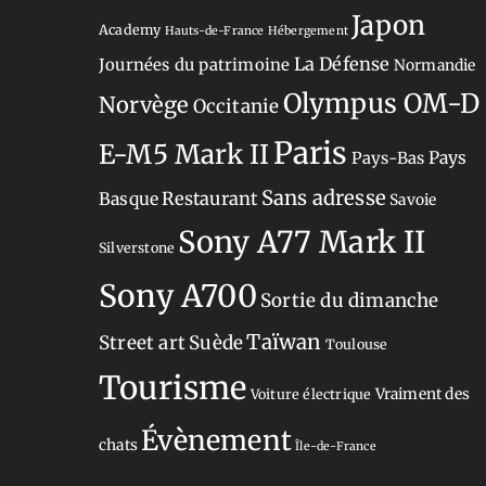
Japon
Academy
Hauts-de-France
Hébergement
La Défense
Journées du patrimoine
Normandie
Olympus OM-D
Norvège
Occitanie
Paris
E-M5 Mark II
Pays-Bas
Pays
Sans adresse
Restaurant
Basque
Savoie
Sony A77 Mark II
Silverstone
Sony A700
Sortie du dimanche
Taïwan
Street art
Suède
Toulouse
Tourisme
Vraiment des
Voiture électrique
Évènement
chats
Île-de-France