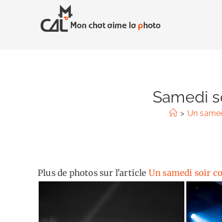
Skip
to
content
Samedi so
>
Un samed
Plus de photos sur l'article
Un samedi soir c