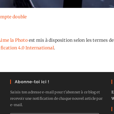
ompte double
ime la Photo
est mis à disposition selon les termes de
fication 4.0 International
.
Abonne-toi ici !
Saisis ton adresse e-mail pour t'abonner à ce blog et
E
recevoir une notification de chaque nouvel article par
W
e-mail.