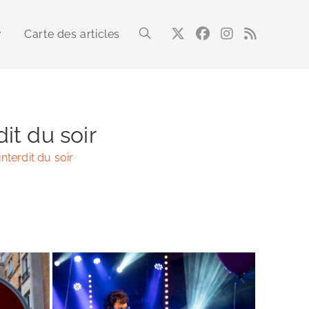
Carte des articles
Toggle
website
it du soir
nterdit du soir
search