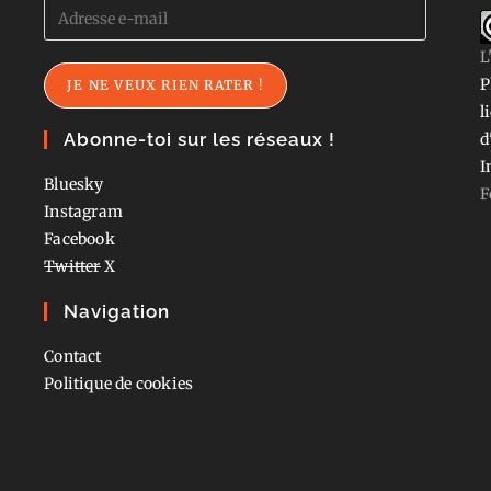
Adresse
e-
L
mail
P
JE NE VEUX RIEN RATER !
l
Abonne-toi sur les réseaux !
d
I
Bluesky
F
Instagram
Facebook
Twitter
X
Navigation
Contact
Politique de cookies