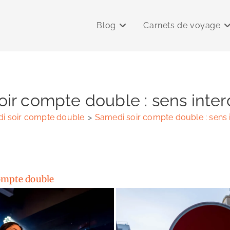
Blog
Carnets de voyage
ir compte double : sens interd
i soir compte double
>
Samedi soir compte double : sens i
ompte double