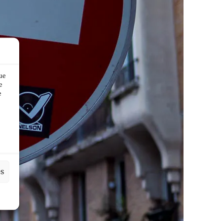
ue
e
e
es