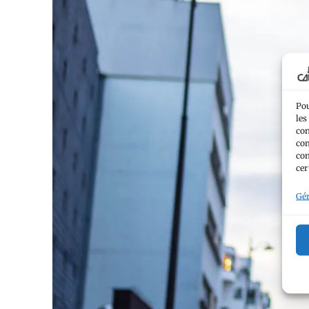
Pou
les
con
com
con
cer
Gér