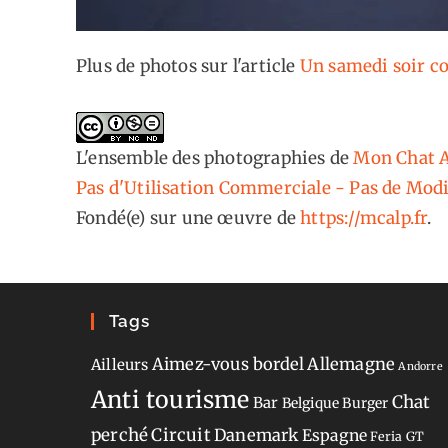
Plus de photos sur l'article
Un samedi soir c
L'ensemble des photographies
de
Mon Chat A
Pas d'Utilisation Commerciale - Pas de Modi
Fondé(e) sur une œuvre de
https://mcalp.fr
.
Tags
Aimez-vous bordel
Allemagne
Ailleurs
Andorre
Anti tourisme
Chat
Bar
Belgique
Burger
perché
Circuit
Danemark
Espagne
Feria
GT