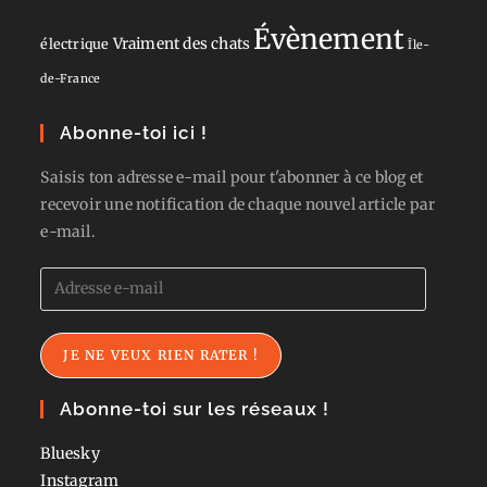
Évènement
Vraiment des chats
électrique
Île-
de-France
Abonne-toi ici !
Saisis ton adresse e-mail pour t'abonner à ce blog et
recevoir une notification de chaque nouvel article par
e-mail.
Adresse
e-
mail
JE NE VEUX RIEN RATER !
Abonne-toi sur les réseaux !
Bluesky
Instagram