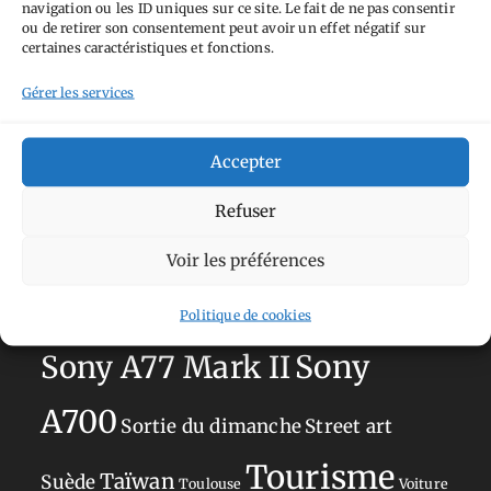
navigation ou les ID uniques sur ce site. Le fait de ne pas consentir
Aimez-vous bordel
Allemagne
Ailleurs
Andorre
ou de retirer son consentement peut avoir un effet négatif sur
certaines caractéristiques et fonctions.
Anti tourisme
Chat
Bar
Belgique
Burger
Gérer les services
perché
Circuit
Danemark
Espagne
Feria
GT
Japon
Journées
Academy
Hauts-de-France
Hébergement
Accepter
Norvège
La Défense
du patrimoine
Normandie
Refuser
Olympus OM-D E-M5
Occitanie
Voir les préférences
Paris
Mark II
Pays-Bas
Pays Basque
Politique de cookies
Sans adresse
Restaurant
Savoie
Silverstone
Sony
Sony A77 Mark II
A700
Sortie du dimanche
Street art
Tourisme
Taïwan
Suède
Toulouse
Voiture