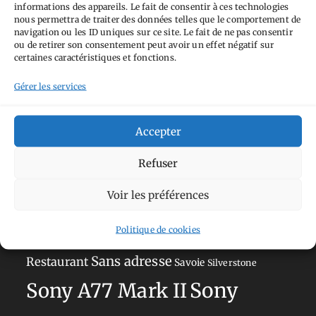
informations des appareils. Le fait de consentir à ces technologies
nous permettra de traiter des données telles que le comportement de
navigation ou les ID uniques sur ce site. Le fait de ne pas consentir
Tags
ou de retirer son consentement peut avoir un effet négatif sur
certaines caractéristiques et fonctions.
Aimez-vous bordel
Allemagne
Ailleurs
Andorre
Gérer les services
Anti tourisme
Chat
Bar
Belgique
Burger
perché
Circuit
Danemark
Espagne
Feria
GT
Accepter
Japon
Journées
Academy
Hauts-de-France
Hébergement
Refuser
Norvège
La Défense
du patrimoine
Normandie
Voir les préférences
Olympus OM-D E-M5
Occitanie
Paris
Mark II
Politique de cookies
Pays-Bas
Pays Basque
Sans adresse
Restaurant
Savoie
Silverstone
Sony
Sony A77 Mark II