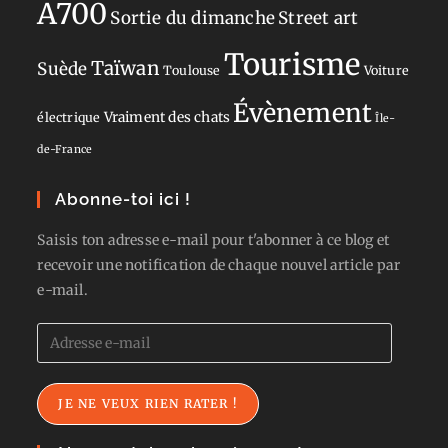
A700
Sortie du dimanche
Street art
Tourisme
Taïwan
Suède
Toulouse
Voiture
Évènement
Vraiment des chats
électrique
Île-
de-France
Abonne-toi ici !
Saisis ton adresse e-mail pour t'abonner à ce blog et
recevoir une notification de chaque nouvel article par
e-mail.
Adresse
e-
mail
JE NE VEUX RIEN RATER !