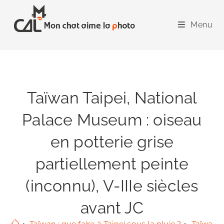
Skip
to
Menu
content
Taïwan Taipei, National
Palace Museum : oiseau
en potterie grise
partiellement peinte
(inconnu), V-IIIe siècles
avant JC