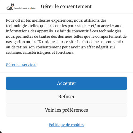
termes de la
licence Creative Commons
Gérer le consentement
Attribution - Pas d'Utilisation Commerciale -
Pas de Modification 4.0 International
.
Pour offrir les meilleures expériences, nous utilisons des
technologies telles que les cookies pour stocker et/ou accéder aux
Fondé(e) sur une œuvre de
https://mcalp.fr
.
informations des appareils. Le fait de consentir à ces technologies
nous permettra de traiter des données telles que le comportement de
navigation ou les ID uniques sur ce site. Le fait de ne pas consentir
ou de retirer son consentement peut avoir un effet négatif sur
certaines caractéristiques et fonctions.
Gérer les services
Tags
Accepter
Aimez-vous bordel
Allemagne
Ailleurs
Andorre
Anti tourisme
Chat
Bar
Refuser
Belgique
Burger
perché
Circuit
Danemark
Espagne
Feria
GT
Voir les préférences
Japon
Journées
Academy
Hauts-de-France
Hébergement
Politique de cookies
Norvège
La Défense
du patrimoine
Normandie