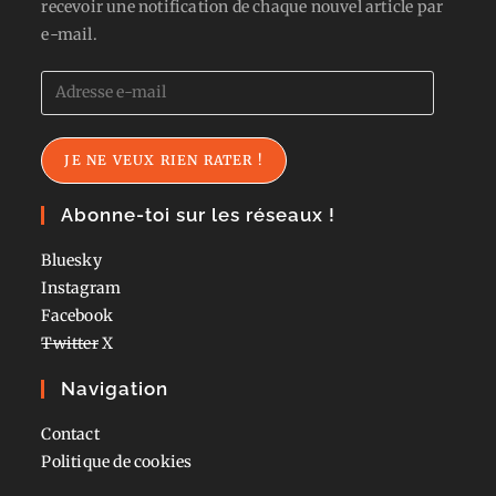
recevoir une notification de chaque nouvel article par
e-mail.
Adresse
e-
mail
JE NE VEUX RIEN RATER !
Abonne-toi sur les réseaux !
Bluesky
Instagram
Facebook
Twitter
X
Navigation
Contact
Politique de cookies