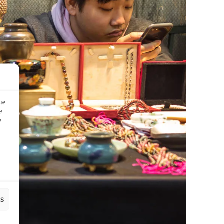
ue
e
e
es