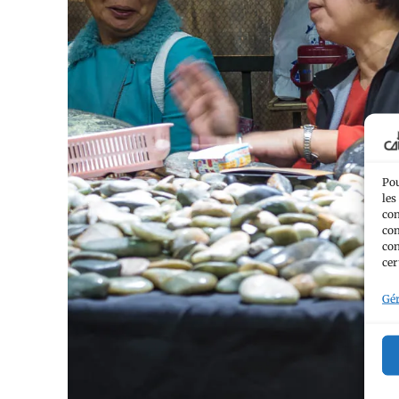
Pou
les
con
com
con
cer
Gér