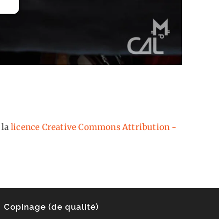
 la
licence Creative Commons Attribution -
Copinage (de qualité)