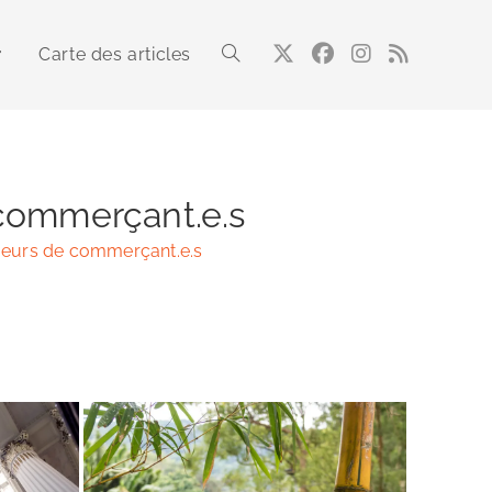
Carte des articles
Toggle
website
 commerçant.e.s
umeurs de commerçant.e.s
search