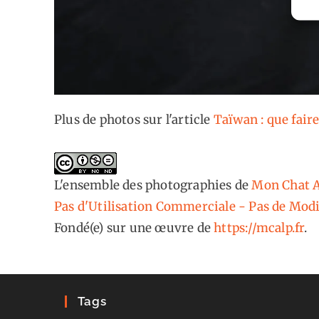
Plus de photos sur l'article
Taïwan : que faire
L'ensemble des photographies
de
Mon Chat A
Pas d'Utilisation Commerciale - Pas de Modi
Fondé(e) sur une œuvre de
https://mcalp.fr
.
Tags