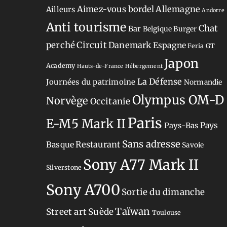
Aimez-vous bordel
Allemagne
Ailleurs
Andorre
Anti tourisme
Chat
Bar
Belgique
Burger
perché
Circuit
Danemark
Espagne
Feria
GT
Japon
Academy
Hauts-de-France
Hébergement
La Défense
Journées du patrimoine
Normandie
Olympus OM-D
Norvège
Occitanie
Paris
E-M5 Mark II
Pays-Bas
Pays
Sans adresse
Restaurant
Basque
Savoie
Sony A77 Mark II
Silverstone
Sony A700
Sortie du dimanche
Taïwan
Street art
Suède
Toulouse