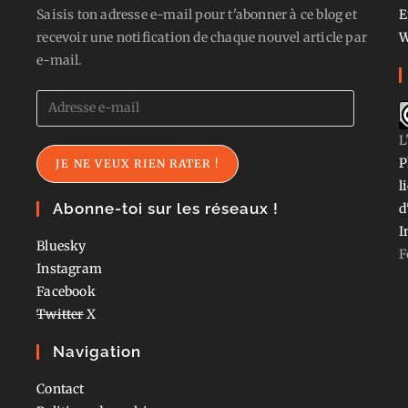
Saisis ton adresse e-mail pour t'abonner à ce blog et
E
recevoir une notification de chaque nouvel article par
W
e-mail.
Adresse
e-
L
mail
P
JE NE VEUX RIEN RATER !
l
Abonne-toi sur les réseaux !
d
I
Bluesky
F
Instagram
Facebook
Twitter
X
Navigation
Contact