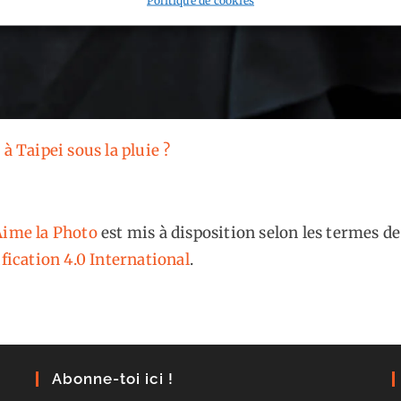
 à Taipei sous la pluie ?
ime la Photo
est mis à disposition selon les termes de
fication 4.0 International
.
Abonne-toi ici !