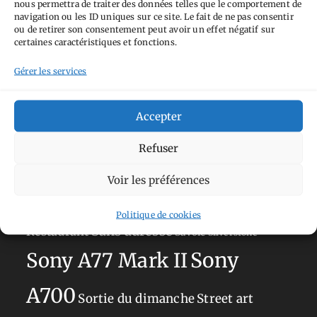
nous permettra de traiter des données telles que le comportement de
Tags
navigation ou les ID uniques sur ce site. Le fait de ne pas consentir
ou de retirer son consentement peut avoir un effet négatif sur
Aimez-vous bordel
Allemagne
Ailleurs
Andorre
certaines caractéristiques et fonctions.
Anti tourisme
Chat
Bar
Belgique
Burger
Gérer les services
perché
Circuit
Danemark
Espagne
Feria
GT
Japon
Accepter
Journées
Academy
Hauts-de-France
Hébergement
Norvège
La Défense
du patrimoine
Normandie
Refuser
Olympus OM-D E-M5
Occitanie
Voir les préférences
Paris
Mark II
Pays-Bas
Pays Basque
Politique de cookies
Sans adresse
Restaurant
Savoie
Silverstone
Sony
Sony A77 Mark II
A700
Sortie du dimanche
Street art