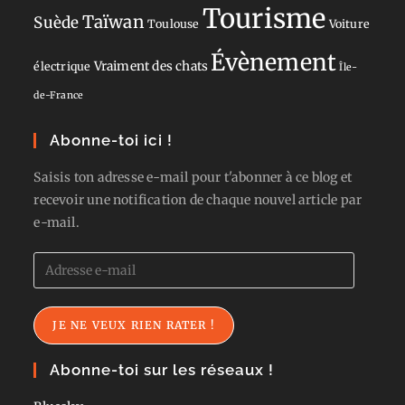
Tourisme
Taïwan
Suède
Toulouse
Voiture
Évènement
Vraiment des chats
électrique
Île-
de-France
Abonne-toi ici !
Saisis ton adresse e-mail pour t'abonner à ce blog et
recevoir une notification de chaque nouvel article par
e-mail.
Adresse
e-
mail
JE NE VEUX RIEN RATER !
Abonne-toi sur les réseaux !