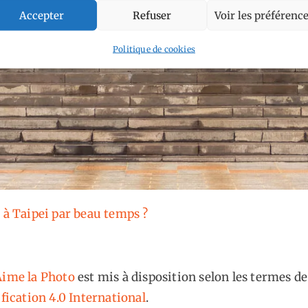
Accepter
Refuser
Voir les préférenc
Politique de cookies
e à Taipei par beau temps ?
ime la Photo
est mis à disposition selon les termes de
fication 4.0 International
.