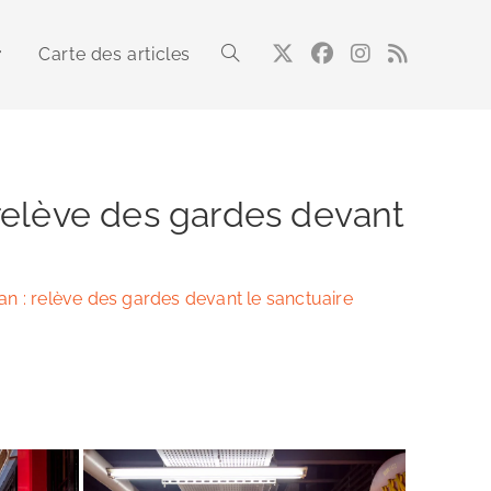
Carte des articles
Toggle
website
: relève des gardes devant
search
wan : relève des gardes devant le sanctuaire