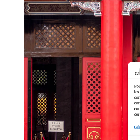
Pou
les
con
com
con
cer
Gér