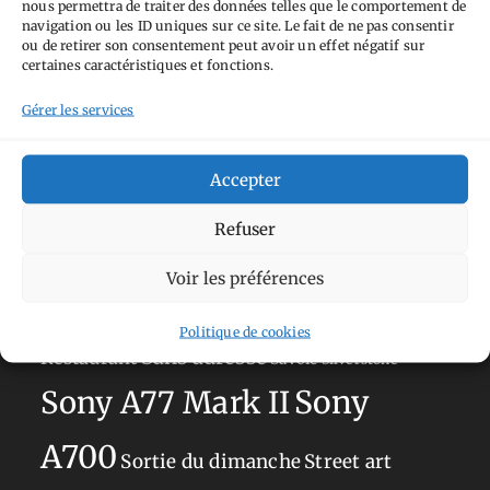
nous permettra de traiter des données telles que le comportement de
Tags
navigation ou les ID uniques sur ce site. Le fait de ne pas consentir
ou de retirer son consentement peut avoir un effet négatif sur
Aimez-vous bordel
Allemagne
Ailleurs
Andorre
certaines caractéristiques et fonctions.
Anti tourisme
Chat
Bar
Belgique
Burger
Gérer les services
perché
Circuit
Danemark
Espagne
Feria
GT
Japon
Accepter
Journées
Academy
Hauts-de-France
Hébergement
Norvège
La Défense
du patrimoine
Normandie
Refuser
Olympus OM-D E-M5
Occitanie
Voir les préférences
Paris
Mark II
Pays-Bas
Pays Basque
Politique de cookies
Sans adresse
Restaurant
Savoie
Silverstone
Sony
Sony A77 Mark II
A700
Sortie du dimanche
Street art