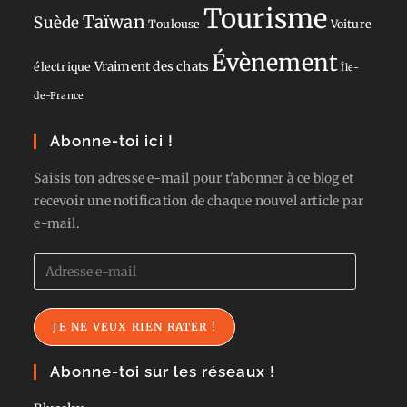
Tourisme
Taïwan
Suède
Toulouse
Voiture
Évènement
Vraiment des chats
électrique
Île-
de-France
Abonne-toi ici !
Saisis ton adresse e-mail pour t'abonner à ce blog et
recevoir une notification de chaque nouvel article par
e-mail.
Adresse
e-
mail
JE NE VEUX RIEN RATER !
Abonne-toi sur les réseaux !