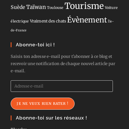
Tourisme
Taïwan
Suède
Toulouse
Voiture
Évènement
Vraiment des chats
électrique
Île-
de-France
Abonne-toi ici !
Saisis ton adresse e-mail pour t'abonner à ce blog et
recevoir une notification de chaque nouvel article par
e-mail.
Adresse
e-
mail
JE NE VEUX RIEN RATER !
Abonne-toi sur les réseaux !