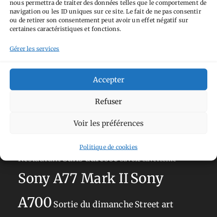
nous permettra de traiter des données telles que le comportement de
Tags
navigation ou les ID uniques sur ce site. Le fait de ne pas consentir
ou de retirer son consentement peut avoir un effet négatif sur
Aimez-vous bordel
Allemagne
Ailleurs
Andorre
certaines caractéristiques et fonctions.
Anti tourisme
Chat
Bar
Belgique
Burger
Gérer les services
perché
Circuit
Danemark
Espagne
Feria
GT
Japon
Accepter
Journées
Academy
Hauts-de-France
Hébergement
Norvège
La Défense
du patrimoine
Normandie
Refuser
Olympus OM-D E-M5
Occitanie
Voir les préférences
Paris
Mark II
Pays-Bas
Pays Basque
Politique de cookies
Sans adresse
Restaurant
Savoie
Silverstone
Sony
Sony A77 Mark II
A700
Sortie du dimanche
Street art