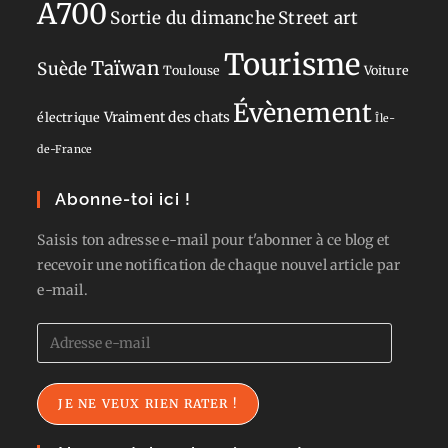
A700
Sortie du dimanche
Street art
Tourisme
Taïwan
Suède
Toulouse
Voiture
Évènement
Vraiment des chats
électrique
Île-
de-France
Abonne-toi ici !
Saisis ton adresse e-mail pour t'abonner à ce blog et
recevoir une notification de chaque nouvel article par
e-mail.
Adresse
e-
mail
JE NE VEUX RIEN RATER !