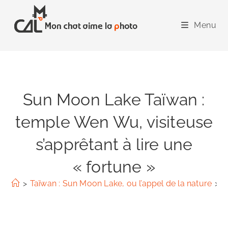
Skip
to
Menu
content
Sun Moon Lake Taïwan :
temple Wen Wu, visiteuse
s’apprêtant à lire une
« fortune »
>
Taïwan : Sun Moon Lake, ou l’appel de la nature
>
S