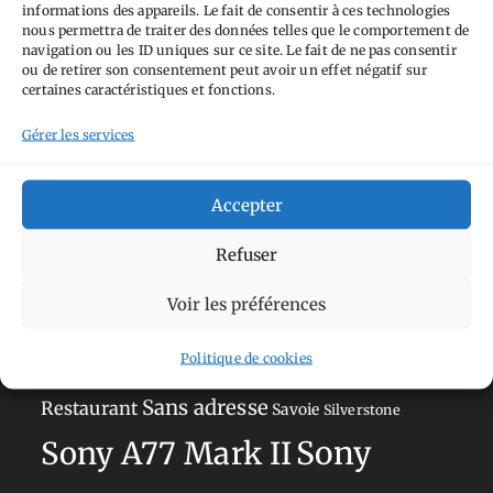
informations des appareils. Le fait de consentir à ces technologies
nous permettra de traiter des données telles que le comportement de
navigation ou les ID uniques sur ce site. Le fait de ne pas consentir
Tags
ou de retirer son consentement peut avoir un effet négatif sur
certaines caractéristiques et fonctions.
Aimez-vous bordel
Allemagne
Ailleurs
Andorre
Gérer les services
Anti tourisme
Chat
Bar
Belgique
Burger
perché
Circuit
Danemark
Espagne
Feria
GT
Accepter
Japon
Journées
Academy
Hauts-de-France
Hébergement
Refuser
Norvège
La Défense
du patrimoine
Normandie
Voir les préférences
Olympus OM-D E-M5
Occitanie
Paris
Mark II
Politique de cookies
Pays-Bas
Pays Basque
Sans adresse
Restaurant
Savoie
Silverstone
Sony
Sony A77 Mark II