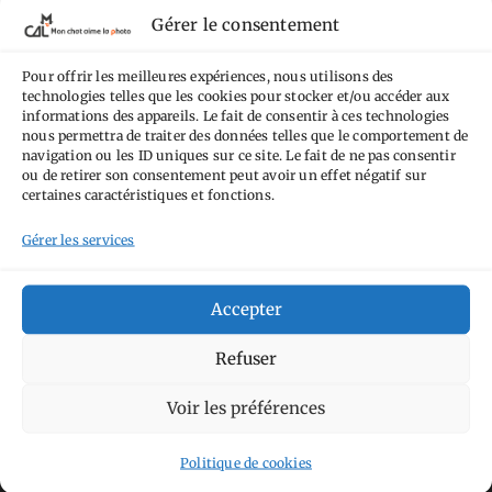
termes de la
licence Creative Commons
Gérer le consentement
Attribution - Pas d'Utilisation Commerciale -
Pour offrir les meilleures expériences, nous utilisons des
Pas de Modification 4.0 International
.
technologies telles que les cookies pour stocker et/ou accéder aux
Fondé(e) sur une œuvre de
https://mcalp.fr
.
informations des appareils. Le fait de consentir à ces technologies
nous permettra de traiter des données telles que le comportement de
navigation ou les ID uniques sur ce site. Le fait de ne pas consentir
ou de retirer son consentement peut avoir un effet négatif sur
certaines caractéristiques et fonctions.
Gérer les services
Tags
Accepter
Aimez-vous bordel
Allemagne
Ailleurs
Andorre
Anti tourisme
Chat
Refuser
Bar
Belgique
Burger
perché
Circuit
Danemark
Espagne
Feria
GT
Voir les préférences
Japon
Journées
Academy
Hauts-de-France
Hébergement
Politique de cookies
Norvège
La Défense
du patrimoine
Normandie