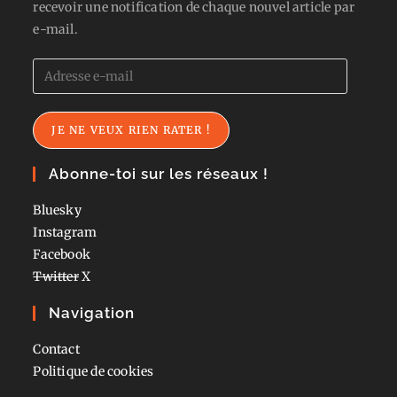
recevoir une notification de chaque nouvel article par
e-mail.
Adresse
e-
mail
JE NE VEUX RIEN RATER !
Abonne-toi sur les réseaux !
Bluesky
Instagram
Facebook
Twitter
X
Navigation
Contact
Politique de cookies