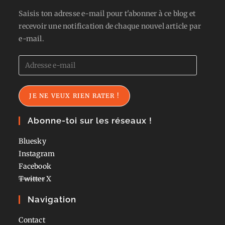
Saisis ton adresse e-mail pour t'abonner à ce blog et
recevoir une notification de chaque nouvel article par
e-mail.
Adresse
e-
mail
JE NE VEUX RIEN RATER !
Abonne-toi sur les réseaux !
Bluesky
Instagram
Facebook
Twitter
X
Navigation
Contact