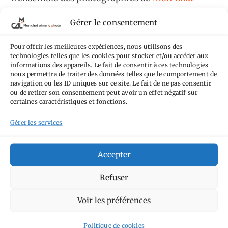
Aime la Photo
est mis à disposition selon les
Gérer le consentement
termes de la
licence Creative Commons
Attribution - Pas d'Utilisation Commerciale -
Pour offrir les meilleures expériences, nous utilisons des
technologies telles que les cookies pour stocker et/ou accéder aux
Pas de Modification 4.0 International
.
informations des appareils. Le fait de consentir à ces technologies
Fondé(e) sur une œuvre de
https://mcalp.fr
.
nous permettra de traiter des données telles que le comportement de
navigation ou les ID uniques sur ce site. Le fait de ne pas consentir
ou de retirer son consentement peut avoir un effet négatif sur
certaines caractéristiques et fonctions.
Gérer les services
Tags
Accepter
Aimez-vous bordel
Allemagne
Ailleurs
Andorre
Refuser
Anti tourisme
Chat
Bar
Belgique
Burger
Voir les préférences
perché
Circuit
Danemark
Espagne
Feria
GT
Japon
Journées
Politique de cookies
Academy
Hauts-de-France
Hébergement