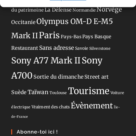
Norvège
La Défense
du patrimoine
Normandie
Olympus OM-D E-M5
Occitanie
Paris
Mark II
Pays-Bas
Pays Basque
Sans adresse
Restaurant
Savoie
Silverstone
Sony
Sony A77 Mark II
A700
Sortie du dimanche
Street art
Tourisme
Taïwan
Suède
Toulouse
Voiture
Évènement
Vraiment des chats
électrique
Île-
de-France
Abonne-toi ici !