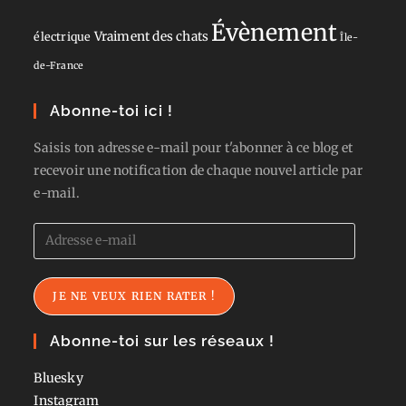
Évènement
Vraiment des chats
électrique
Île-
de-France
Abonne-toi ici !
Saisis ton adresse e-mail pour t'abonner à ce blog et
recevoir une notification de chaque nouvel article par
e-mail.
Adresse
e-
mail
JE NE VEUX RIEN RATER !
Abonne-toi sur les réseaux !
Bluesky
Instagram