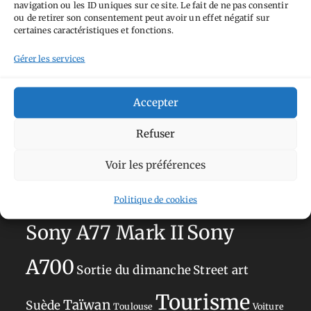
navigation ou les ID uniques sur ce site. Le fait de ne pas consentir
Aimez-vous bordel
Allemagne
Ailleurs
Andorre
ou de retirer son consentement peut avoir un effet négatif sur
certaines caractéristiques et fonctions.
Anti tourisme
Chat
Bar
Belgique
Burger
Gérer les services
perché
Circuit
Danemark
Espagne
Feria
GT
Japon
Journées
Academy
Hauts-de-France
Hébergement
Accepter
Norvège
La Défense
du patrimoine
Normandie
Refuser
Olympus OM-D E-M5
Occitanie
Voir les préférences
Paris
Mark II
Pays-Bas
Pays Basque
Politique de cookies
Sans adresse
Restaurant
Savoie
Silverstone
Sony
Sony A77 Mark II
A700
Sortie du dimanche
Street art
Tourisme
Taïwan
Suède
Toulouse
Voiture