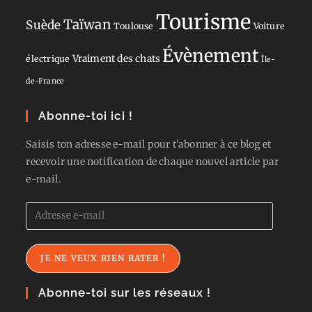
Tourisme
Taïwan
Suède
Toulouse
Voiture
Évènement
Vraiment des chats
électrique
Île-
de-France
Abonne-toi ici !
Saisis ton adresse e-mail pour t'abonner à ce blog et
recevoir une notification de chaque nouvel article par
e-mail.
Adresse
e-
mail
JE NE VEUX RIEN RATER !
Abonne-toi sur les réseaux !