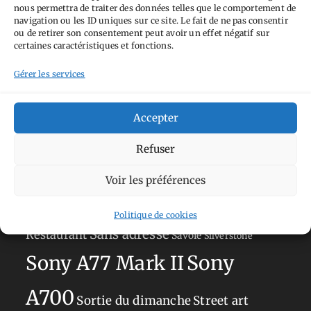
nous permettra de traiter des données telles que le comportement de
Tags
navigation ou les ID uniques sur ce site. Le fait de ne pas consentir
ou de retirer son consentement peut avoir un effet négatif sur
Aimez-vous bordel
Allemagne
Ailleurs
certaines caractéristiques et fonctions.
Andorre
Anti tourisme
Chat
Bar
Belgique
Burger
Gérer les services
perché
Circuit
Danemark
Espagne
Feria
GT
Japon
Accepter
Journées
Academy
Hauts-de-France
Hébergement
Norvège
La Défense
du patrimoine
Normandie
Refuser
Olympus OM-D E-M5
Occitanie
Voir les préférences
Paris
Mark II
Pays-Bas
Pays Basque
Politique de cookies
Sans adresse
Restaurant
Savoie
Silverstone
Sony
Sony A77 Mark II
A700
Sortie du dimanche
Street art