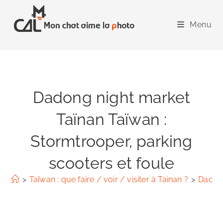
Skip
to
Menu
content
Dadong night market
Taïnan Taïwan :
Stormtrooper, parking
scooters et foule
>
Taïwan : que faire / voir / visiter à Tainan ?
>
Dadong