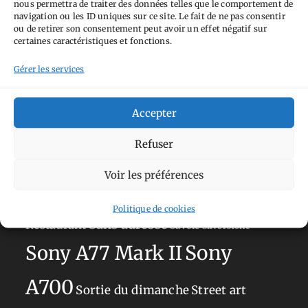
nous permettra de traiter des données telles que le comportement de
Tags
navigation ou les ID uniques sur ce site. Le fait de ne pas consentir
ou de retirer son consentement peut avoir un effet négatif sur
Aimez-vous bordel
Allemagne
Ailleurs
Andorre
certaines caractéristiques et fonctions.
Anti tourisme
Chat
Bar
Belgique
Burger
Gérer les services
perché
Circuit
Danemark
Espagne
Feria
GT
Japon
Accepter
Journées
Academy
Hauts-de-France
Hébergement
Norvège
La Défense
du patrimoine
Normandie
Refuser
Olympus OM-D E-M5
Occitanie
Voir les préférences
Paris
Mark II
Pays-Bas
Pays Basque
Politique de cookies
Sans adresse
Restaurant
Savoie
Silverstone
Sony
Sony A77 Mark II
A700
Sortie du dimanche
Street art