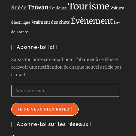
Tourisme
Taïwan
Suède
Toulouse
Voiture
Évènement
Vraiment des chats
électrique
Île-
de-France
Abonne-toi ici !
Saisis ton adresse e-mail pour t'abonner à ce blog et
recevoir une notification de chaque nouvel article par
e-mail.
Adresse
e-
mail
JE NE VEUX RIEN RATER !
Abonne-toi sur les réseaux !