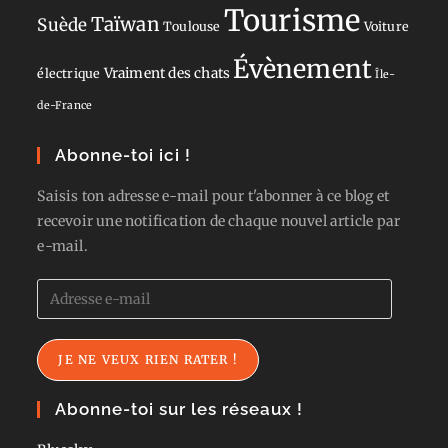
Tourisme
Taïwan
Suède
Toulouse
Voiture
Évènement
Vraiment des chats
électrique
Île-
de-France
Abonne-toi ici !
Saisis ton adresse e-mail pour t'abonner à ce blog et
recevoir une notification de chaque nouvel article par
e-mail.
Adresse
e-
mail
JE NE VEUX RIEN RATER !
Abonne-toi sur les réseaux !