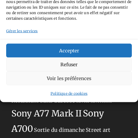
nous permettra de traiter des données telles que le comportement de
Tags
navigation ou les ID uniques sur ce site. Le fait de ne pas consentir
ou de retirer son consentement peut avoir un effet négatif sur
Aimez-vous bordel
Allemagne
Ailleurs
Andorre
certaines caractéristiques et fonctions.
Anti tourisme
Chat
Bar
Belgique
Burger
Gérer les services
perché
Circuit
Danemark
Espagne
Feria
GT
Japon
Accepter
Journées
Academy
Hauts-de-France
Hébergement
Norvège
La Défense
du patrimoine
Normandie
Refuser
Olympus OM-D E-M5
Occitanie
Voir les préférences
Paris
Mark II
Pays-Bas
Pays Basque
Politique de cookies
Sans adresse
Restaurant
Savoie
Silverstone
Sony
Sony A77 Mark II
A700
Sortie du dimanche
Street art