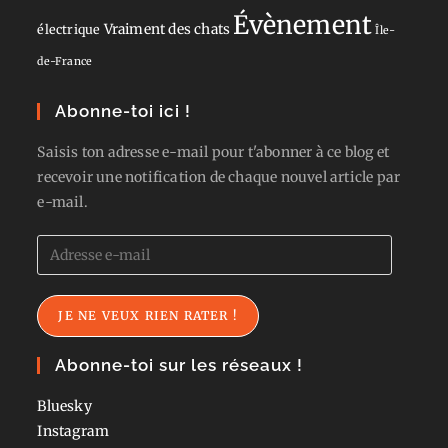
Évènement
Vraiment des chats
électrique
Île-
de-France
Abonne-toi ici !
Saisis ton adresse e-mail pour t'abonner à ce blog et
recevoir une notification de chaque nouvel article par
e-mail.
Adresse
e-
mail
JE NE VEUX RIEN RATER !
Abonne-toi sur les réseaux !
Bluesky
Instagram