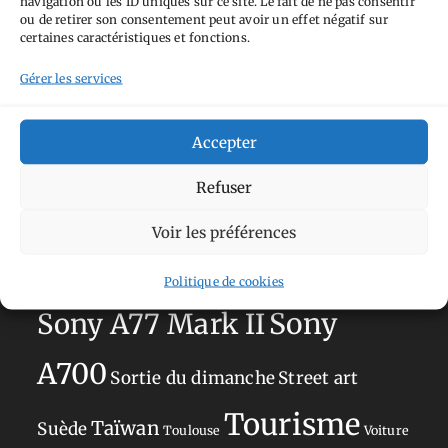
navigation ou les ID uniques sur ce site. Le fait de ne pas consentir
Aimez-vous bordel
Allemagne
Ailleurs
Andorre
ou de retirer son consentement peut avoir un effet négatif sur
certaines caractéristiques et fonctions.
Anti tourisme
Chat
Bar
Belgique
Burger
perché
Circuit
Danemark
Gérer les services
Espagne
Feria
GT
Japon
Journées
Academy
Hauts-de-France
Hébergement
Accepter
Norvège
La Défense
du patrimoine
Normandie
Refuser
Olympus OM-D E-M5
Occitanie
Voir les préférences
Paris
Mark II
Pays-Bas
Pays Basque
Sans adresse
Restaurant
Politique de cookies
Savoie
Silverstone
Sony
Sony A77 Mark II
A700
Sortie du dimanche
Street art
Tourisme
Taïwan
Suède
Toulouse
Voiture