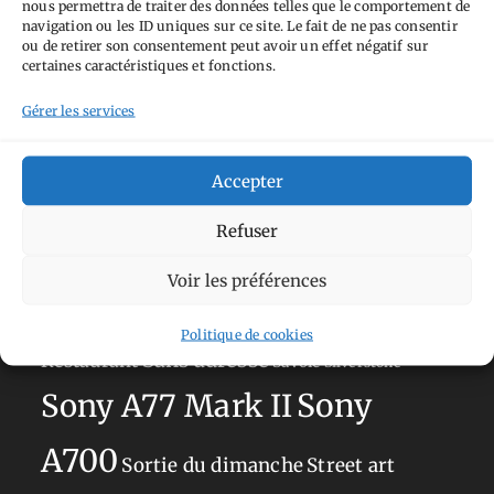
nous permettra de traiter des données telles que le comportement de
Tags
navigation ou les ID uniques sur ce site. Le fait de ne pas consentir
ou de retirer son consentement peut avoir un effet négatif sur
Aimez-vous bordel
Allemagne
Ailleurs
Andorre
certaines caractéristiques et fonctions.
Anti tourisme
Chat
Bar
Belgique
Burger
Gérer les services
perché
Circuit
Danemark
Espagne
Feria
GT
Japon
Accepter
Journées
Academy
Hauts-de-France
Hébergement
Norvège
La Défense
du patrimoine
Normandie
Refuser
Olympus OM-D E-M5
Occitanie
Voir les préférences
Paris
Mark II
Pays-Bas
Pays Basque
Politique de cookies
Sans adresse
Restaurant
Savoie
Silverstone
Sony
Sony A77 Mark II
A700
Sortie du dimanche
Street art