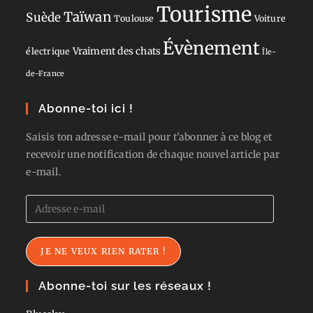
Tourisme
Taïwan
Suède
Toulouse
Voiture
Évènement
Vraiment des chats
électrique
Île-
de-France
Abonne-toi ici !
Saisis ton adresse e-mail pour t'abonner à ce blog et
recevoir une notification de chaque nouvel article par
e-mail.
Adresse
e-
mail
JE NE VEUX RIEN RATER !
Abonne-toi sur les réseaux !