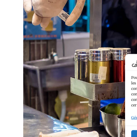
Pou
les
con
com
con
cer
Gér