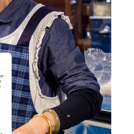
ue
e
e
es