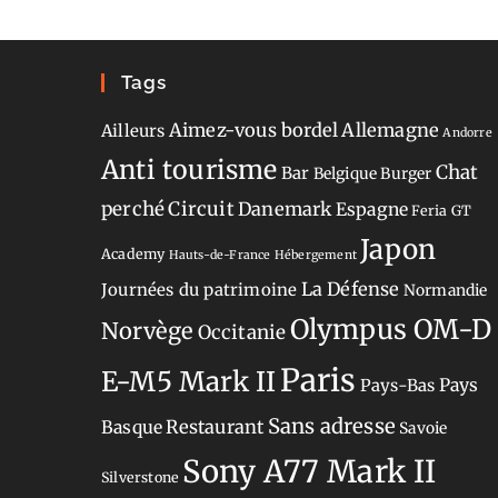
Tags
Aimez-vous bordel
Allemagne
Ailleurs
Andorre
Anti tourisme
Chat
Bar
Belgique
Burger
perché
Circuit
Danemark
Espagne
Feria
GT
Japon
Academy
Hauts-de-France
Hébergement
La Défense
Journées du patrimoine
Normandie
Olympus OM-D
Norvège
Occitanie
Paris
E-M5 Mark II
Pays-Bas
Pays
Sans adresse
Restaurant
Basque
Savoie
Sony A77 Mark II
Silverstone