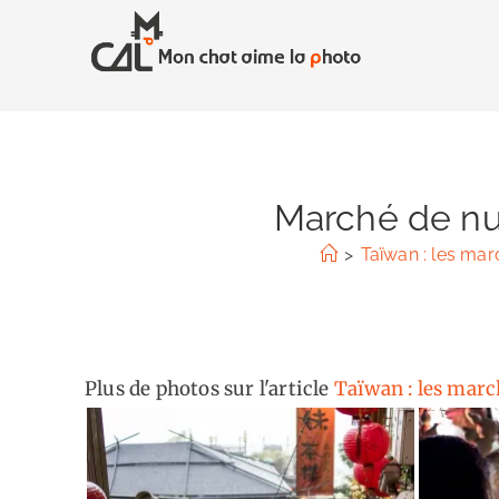
Skip
to
content
Marché de nuit
>
Taïwan : les marc
Plus de photos sur l'article
Taïwan : les march