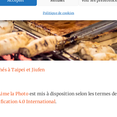
Politique de cookies
és à Taipei et Jiufen
ime la Photo
est mis à disposition selon les termes de
fication 4.0 International
.