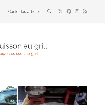
Carte des articles
Toggle
website
uisson au grill
ipei : cuisson au grill
search