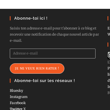
Abonne-toi ici !
Saisis ton adresse e-mail pour t'abonner à ce blog et
E
recevoir une notification de chaque nouvel article par
W
e-mail.
Adresse
e-
L
mail
P
JE NE VEUX RIEN RATER !
l
Abonne-toi sur les réseaux !
d
I
Bluesky
F
Instagram
Facebook
Twitter
X