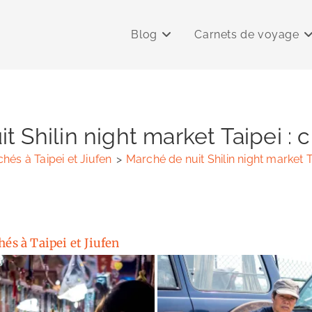
Blog
Carnets de voyage
 Shilin night market Taipei : c
hés à Taipei et Jiufen
>
Marché de nuit Shilin night market Ta
és à Taipei et Jiufen