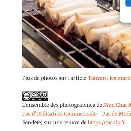
Plus de photos sur l'article
Taïwan : les march
L'ensemble des photographies
de
Mon Chat A
Pas d'Utilisation Commerciale - Pas de Modi
Fondé(e) sur une œuvre de
https://mcalp.fr
.