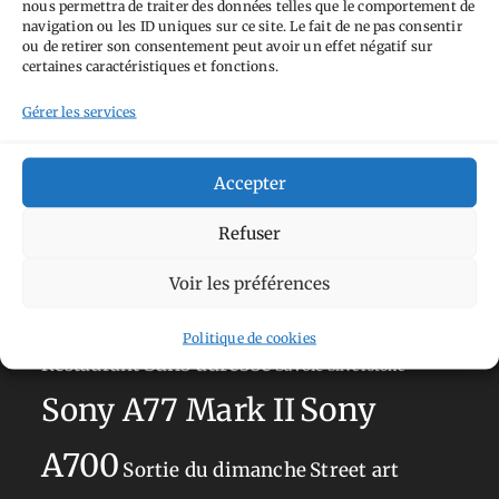
nous permettra de traiter des données telles que le comportement de
Tags
navigation ou les ID uniques sur ce site. Le fait de ne pas consentir
ou de retirer son consentement peut avoir un effet négatif sur
Aimez-vous bordel
Allemagne
Ailleurs
Andorre
certaines caractéristiques et fonctions.
Anti tourisme
Chat
Bar
Belgique
Burger
Gérer les services
perché
Circuit
Danemark
Espagne
Feria
GT
Japon
Accepter
Journées
Academy
Hauts-de-France
Hébergement
Norvège
La Défense
du patrimoine
Normandie
Refuser
Olympus OM-D E-M5
Occitanie
Voir les préférences
Paris
Mark II
Pays-Bas
Pays Basque
Politique de cookies
Sans adresse
Restaurant
Savoie
Silverstone
Sony
Sony A77 Mark II
A700
Sortie du dimanche
Street art