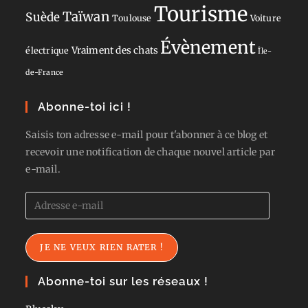
Tourisme
Taïwan
Suède
Toulouse
Voiture
Évènement
Vraiment des chats
électrique
Île-
de-France
Abonne-toi ici !
Saisis ton adresse e-mail pour t'abonner à ce blog et
recevoir une notification de chaque nouvel article par
e-mail.
Adresse
e-
mail
JE NE VEUX RIEN RATER !
Abonne-toi sur les réseaux !