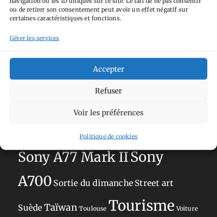
navigation ou les ID uniques sur ce site. Le fait de ne pas consentir
Aimez-vous bordel
Allemagne
Ailleurs
Andorre
ou de retirer son consentement peut avoir un effet négatif sur
certaines caractéristiques et fonctions.
Anti tourisme
Chat
Bar
Belgique
Burger
perché
Circuit
Danemark
Gérer les services
Espagne
Feria
GT
Japon
Journées
Academy
Hauts-de-France
Hébergement
Accepter
Norvège
La Défense
du patrimoine
Normandie
Refuser
Olympus OM-D E-M5
Occitanie
Voir les préférences
Paris
Mark II
Pays-Bas
Pays Basque
Sans adresse
Restaurant
Politique de cookies
Savoie
Silverstone
Sony
Sony A77 Mark II
A700
Sortie du dimanche
Street art
Tourisme
Taïwan
Suède
Toulouse
Voiture