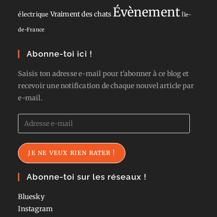
Évènement
Vraiment des chats
électrique
Île-
de-France
Abonne-toi ici !
Saisis ton adresse e-mail pour t'abonner à ce blog et
recevoir une notification de chaque nouvel article par
e-mail.
Adresse
e-
mail
JE NE VEUX RIEN RATER !
Abonne-toi sur les réseaux !
Bluesky
Instagram