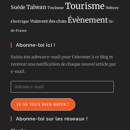
Tourisme
Taïwan
Suède
Toulouse
Voiture
Évènement
Vraiment des chats
électrique
Île-
de-France
Abonne-toi ici !
Saisis ton adresse e-mail pour t'abonner à ce blog et
recevoir une notification de chaque nouvel article par
e-mail.
Adresse
e-
mail
JE NE VEUX RIEN RATER !
Abonne-toi sur les réseaux !