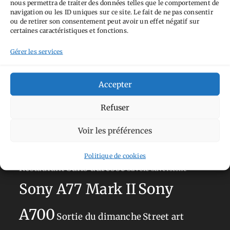
nous permettra de traiter des données telles que le comportement de
Tags
navigation ou les ID uniques sur ce site. Le fait de ne pas consentir
ou de retirer son consentement peut avoir un effet négatif sur
Aimez-vous bordel
Allemagne
Ailleurs
Andorre
certaines caractéristiques et fonctions.
Anti tourisme
Chat
Bar
Belgique
Burger
Gérer les services
perché
Circuit
Danemark
Espagne
Feria
GT
Japon
Accepter
Journées
Academy
Hauts-de-France
Hébergement
Norvège
La Défense
du patrimoine
Normandie
Refuser
Olympus OM-D E-M5
Occitanie
Voir les préférences
Paris
Mark II
Pays-Bas
Pays Basque
Politique de cookies
Sans adresse
Restaurant
Savoie
Silverstone
Sony
Sony A77 Mark II
A700
Sortie du dimanche
Street art