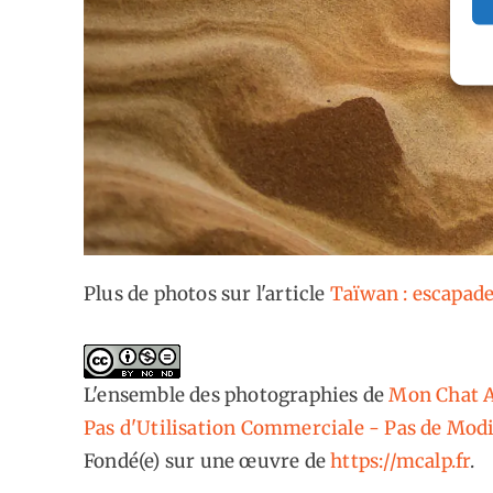
Plus de photos sur l'article
Taïwan : escapade
L'ensemble des photographies
de
Mon Chat A
Pas d'Utilisation Commerciale - Pas de Modi
Fondé(e) sur une œuvre de
https://mcalp.fr
.