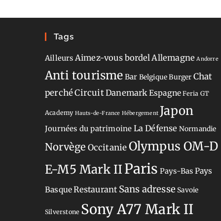
Tags
Aimez-vous bordel
Allemagne
Ailleurs
Andorre
Anti tourisme
Chat
Bar
Belgique
Burger
perché
Circuit
Danemark
Espagne
Feria
GT
Japon
Academy
Hauts-de-France
Hébergement
La Défense
Journées du patrimoine
Normandie
Olympus OM-D
Norvège
Occitanie
Paris
E-M5 Mark II
Pays-Bas
Pays
Sans adresse
Restaurant
Basque
Savoie
Sony A77 Mark II
Silverstone