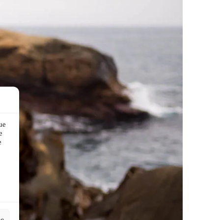
ue
e
e
es