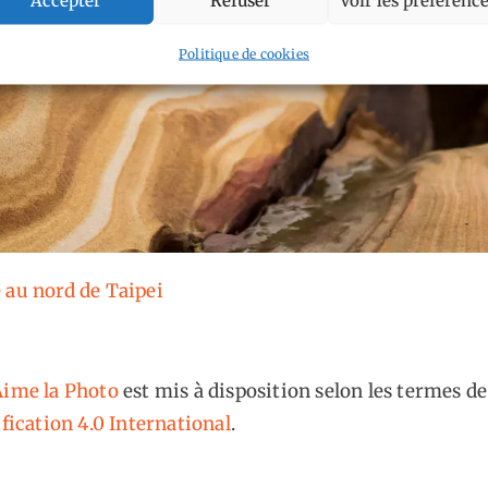
Politique de cookies
 au nord de Taipei
ime la Photo
est mis à disposition selon les termes de
fication 4.0 International
.