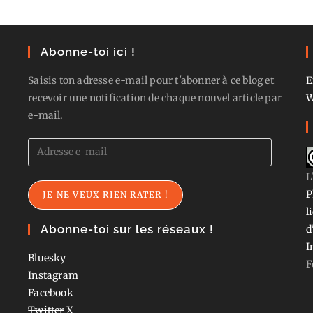
Abonne-toi ici !
Saisis ton adresse e-mail pour t'abonner à ce blog et
E
recevoir une notification de chaque nouvel article par
W
e-mail.
Adresse
e-
L
mail
P
JE NE VEUX RIEN RATER !
l
Abonne-toi sur les réseaux !
d
I
Bluesky
F
Instagram
Facebook
Twitter
X