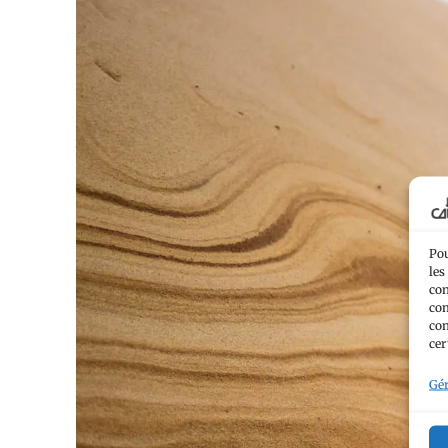
Pou
les
con
com
con
cer
Gér