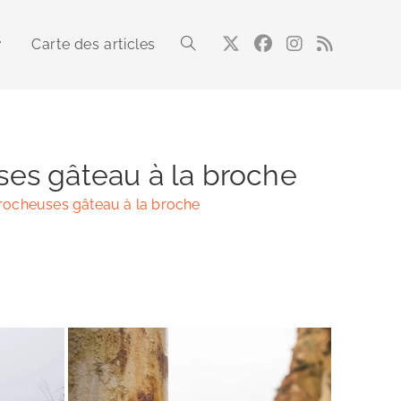
Carte des articles
Toggle
website
uses gâteau à la broche
s rocheuses gâteau à la broche
search