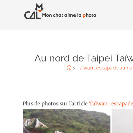
Skip
to
content
Au nord de Taipei Taïw
>
Taïwan : escapade au nor
Plus de photos sur l'article
Taïwan : escapade