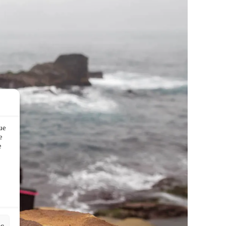
ue
e
e
es