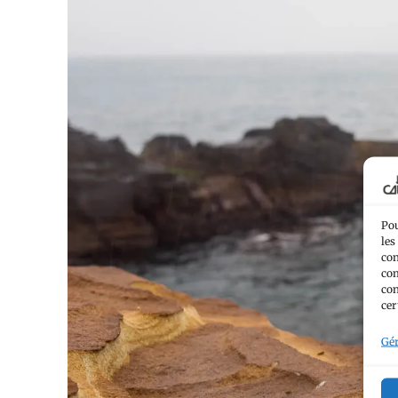
Pou
les
con
com
con
cer
Gér