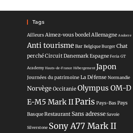
Tags
Aimez-vous bordel
Allemagne
Ailleurs
Andorre
Anti tourisme
Chat
Bar
Belgique
Burger
perché
Circuit
Danemark
Espagne
Feria
GT
Japon
Academy
Hauts-de-France
Hébergement
La Défense
Journées du patrimoine
Normandie
Olympus OM-D
Norvège
Occitanie
Paris
E-M5 Mark II
Pays-Bas
Pays
Sans adresse
Restaurant
Basque
Savoie
Sony A77 Mark II
Silverstone