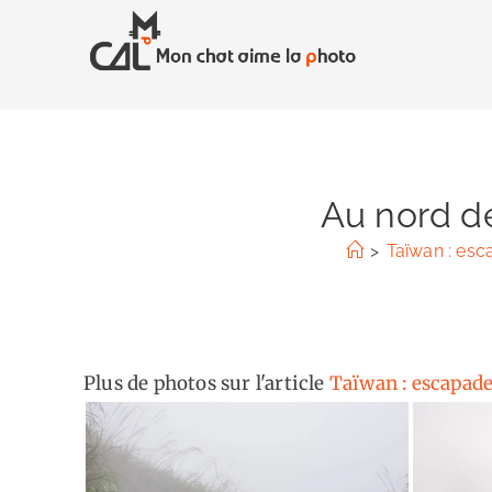
Skip
to
content
Au nord de
>
Taïwan : esc
Plus de photos sur l'article
Taïwan : escapade