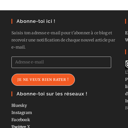
Abonne-toi ici !
Saisis ton adresse e-mail pour t'abonner à ce blog et
E
recevoir une notification de chaque nouvel article par
W
e-mail.
Adresse
e-
L
mail
P
JE NE VEUX RIEN RATER !
l
Abonne-toi sur les réseaux !
d
I
Bluesky
F
Instagram
Facebook
Twitter
X