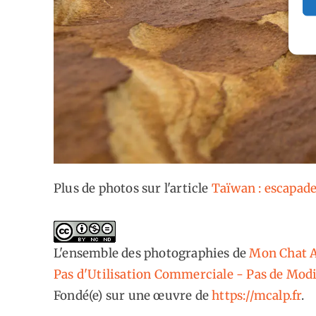
Plus de photos sur l'article
Taïwan : escapade
L'ensemble des photographies
de
Mon Chat A
Pas d'Utilisation Commerciale - Pas de Modi
Fondé(e) sur une œuvre de
https://mcalp.fr
.