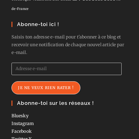
de-France
Abonne-toi ici !
Saisis ton adresse e-mail pour t'abonner à ce blog et
recevoir une notification de chaque nouvel article par
e-mail.
Adresse
e-
mail
JE NE VEUX RIEN RATER !
Abonne-toi sur les réseaux !
Bluesky
Instagram
Facebook
Twitter
X