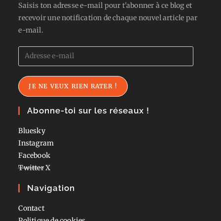
Saisis ton adresse e-mail pour t'abonner à ce blog et
recevoir une notification de chaque nouvel article par
e-mail.
Adresse
e-
mail
JE NE VEUX RIEN RATER !
Abonne-toi sur les réseaux !
Bluesky
Instagram
Facebook
Twitter
X
Navigation
Contact
Politique de cookies