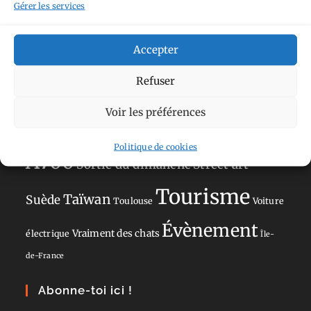
Gérer les services
Norvège
La Défense
du patrimoine
Normandie
Olympus OM-D E-M5
Occitanie
Accepter
Paris
Mark II
Pays-Bas
Pays Basque
Refuser
Sans adresse
Restaurant
Savoie
Silverstone
Voir les préférences
Sony
Sony A77 Mark II
Politique de cookies
A700
Sortie du dimanche
Street art
Tourisme
Taïwan
Suède
Toulouse
Voiture
Évènement
Vraiment des chats
électrique
Île-
de-France
Abonne-toi ici !