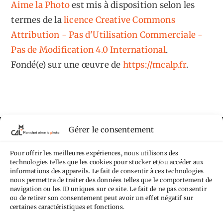
Aime la Photo
est mis à disposition selon les
termes de la
licence Creative Commons
Attribution - Pas d'Utilisation Commerciale -
Pas de Modification 4.0 International
.
Fondé(e) sur une œuvre de
https://mcalp.fr
.
Gérer le consentement
Tags
Pour offrir les meilleures expériences, nous utilisons des
Aimez-vous bordel
Allemagne
Ailleurs
Andorre
technologies telles que les cookies pour stocker et/ou accéder aux
informations des appareils. Le fait de consentir à ces technologies
Anti tourisme
Chat
Bar
Belgique
Burger
nous permettra de traiter des données telles que le comportement de
navigation ou les ID uniques sur ce site. Le fait de ne pas consentir
perché
Circuit
Danemark
Espagne
Feria
GT
ou de retirer son consentement peut avoir un effet négatif sur
certaines caractéristiques et fonctions.
Japon
Journées
Academy
Hauts-de-France
Hébergement