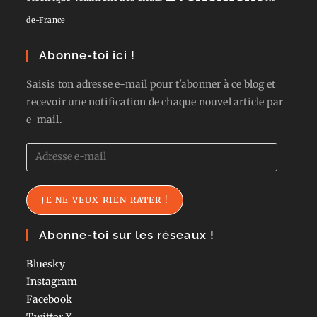
de-France
Abonne-toi ici !
Saisis ton adresse e-mail pour t'abonner à ce blog et
recevoir une notification de chaque nouvel article par
e-mail.
Adresse
e-
mail
JE NE VEUX RIEN RATER !
Abonne-toi sur les réseaux !
Bluesky
Instagram
Facebook
Twitter
X