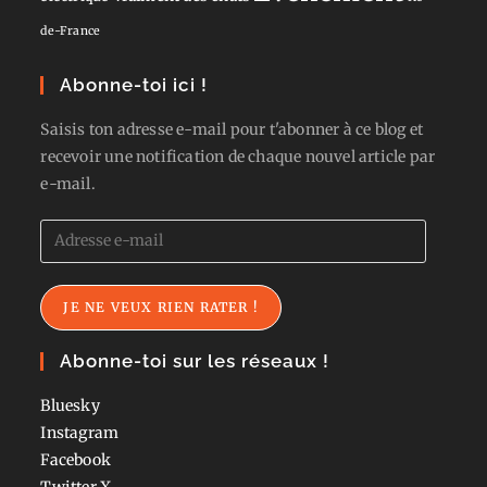
de-France
Abonne-toi ici !
Saisis ton adresse e-mail pour t'abonner à ce blog et
recevoir une notification de chaque nouvel article par
e-mail.
Adresse
e-
mail
JE NE VEUX RIEN RATER !
Abonne-toi sur les réseaux !
Bluesky
Instagram
Facebook
Twitter
X