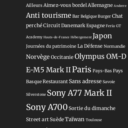
Aimez-vous bordel
Allemagne
Ailleurs
Andorre
Anti tourisme
Chat
Bar
Belgique
Burger
perché
Circuit
Danemark
Espagne
Feria
GT
Japon
Academy
Hauts-de-France
Hébergement
La Défense
Journées du patrimoine
Normandie
Olympus OM-D
Norvège
Occitanie
Paris
E-M5 Mark II
Pays-Bas
Pays
Sans adresse
Restaurant
Basque
Savoie
Sony A77 Mark II
Silverstone
Sony A700
Sortie du dimanche
Taïwan
Street art
Suède
Toulouse