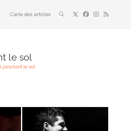
Carte des articles
Toggle
website
t le sol
s jonchant le sol
search