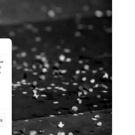
ue
e
e
es