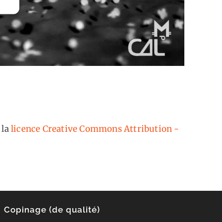
 la
licence Creative Commons Attribution -
Copinage (de qualité)