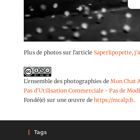
Plus de photos sur l'article
Saperlipopette, j
L'ensemble des photographies
de
Mon Chat A
Pas d'Utilisation Commerciale - Pas de Modi
Fondé(e) sur une œuvre de
https://mcalp.fr
.
Tags