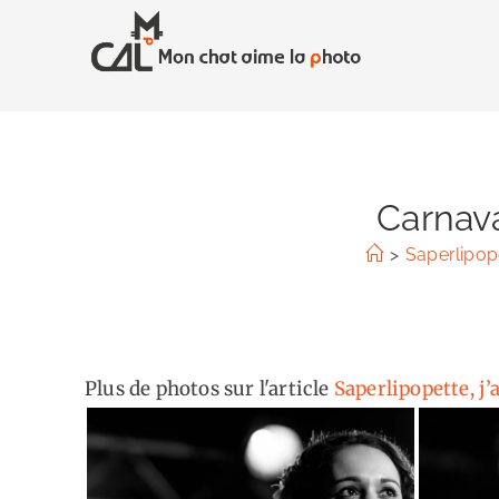
Skip
to
content
Carnava
>
Saperlipope
Plus de photos sur l'article
Saperlipopette, j