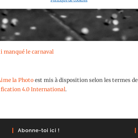
’ai manqué le carnaval
ime la Photo
est mis à disposition selon les termes de
fication 4.0 International
.
Abonne-toi ici !