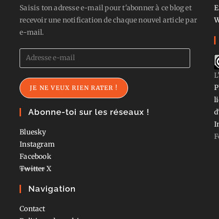
Saisis ton adresse e-mail pour t'abonner à ce blog et
E
recevoir une notification de chaque nouvel article par
W
e-mail.
Adresse
e-
L
mail
P
JE NE VEUX RIEN RATER !
l
Abonne-toi sur les réseaux !
d
I
Bluesky
F
Instagram
Facebook
Twitter
X
Navigation
Contact