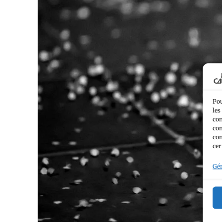
Pou
les
con
com
con
cer
Gér