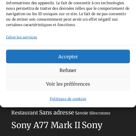
informations des appareils. Le fait de consentir à ces technologies
nous permettra de traiter des données telles que le comportement de
navigation ou les ID uniques sur ce site. Le fait de ne pas consentir
Tags
ou de retirer son consentement peut avoir un effet négatif sur
certaines caractéristiques et fonctions.
Aimez-vous bordel
Allemagne
Ailleurs
Andorre
Gérer les services
Anti tourisme
Chat
Bar
Belgique
Burger
perché
Circuit
Danemark
Espagne
Feria
GT
Accepter
Japon
Journées
Academy
Hauts-de-France
Hébergement
Refuser
Norvège
La Défense
du patrimoine
Normandie
Voir les préférences
Olympus OM-D E-M5
Occitanie
Paris
Mark II
Politique de cookies
Pays-Bas
Pays Basque
Sans adresse
Restaurant
Savoie
Silverstone
Sony
Sony A77 Mark II