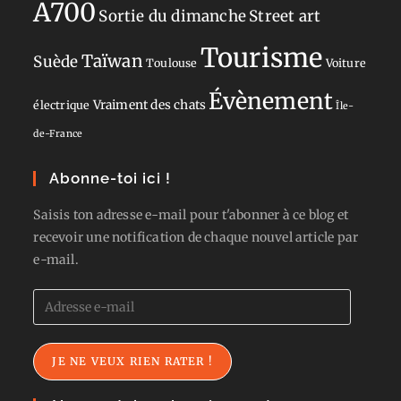
A700
Sortie du dimanche
Street art
Tourisme
Taïwan
Suède
Toulouse
Voiture
Évènement
Vraiment des chats
électrique
Île-
de-France
Abonne-toi ici !
Saisis ton adresse e-mail pour t'abonner à ce blog et
recevoir une notification de chaque nouvel article par
e-mail.
Adresse
e-
mail
JE NE VEUX RIEN RATER !