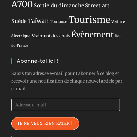
A700
Sortie du dimanche
Street art
Tourisme
Taïwan
Suède
Toulouse
Voiture
Évènement
Vraiment des chats
électrique
Île-
de-France
Abonne-toi ici !
Saisis ton adresse e-mail pour t'abonner à ce blog et
recevoir une notification de chaque nouvel article par
e-mail.
Adresse
e-
mail
JE NE VEUX RIEN RATER !