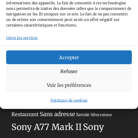
informations des appareils. Le fait de consentir à ces technologies
nous permettra de traiter des données telles que le comportement de
navigation ou les ID uniques sur ce site. Le fait de ne pas consentir
Tags
ou de retirer son consentement peut avoir un effet négatif sur
certaines caractéristiques et fonctions.
Aimez-vous bordel
Allemagne
Ailleurs
Andorre
Gérer les services
Anti tourisme
Chat
Bar
Belgique
Burger
perché
Circuit
Danemark
Espagne
Feria
GT
Accepter
Japon
Journées
Academy
Hauts-de-France
Hébergement
Refuser
Norvège
La Défense
du patrimoine
Normandie
Voir les préférences
Olympus OM-D E-M5
Occitanie
Paris
Mark II
Politique de cookies
Pays-Bas
Pays Basque
Sans adresse
Restaurant
Savoie
Silverstone
Sony
Sony A77 Mark II