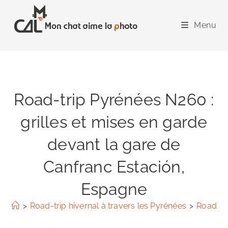
Skip
to
Menu
content
Road-trip Pyrénées N260 :
grilles et mises en garde
devant la gare de
Canfranc Estación,
Espagne
>
Road-trip hivernal à travers les Pyrénées
>
Road-tri