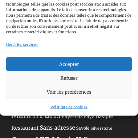
technologies telles que les cookies pour stocker et/ou accéder aux
informations des appareils. Le fait de consentir à ces technologies
nous permettra de traiter des données telles que le comportement de
navigation ou les ID uniques sur ce site. Le fait de ne pas consentir
ou de retirer son consentement peut avoir un effet négatif sur
Tags
certaines caractéristiques et fonctions.
Aimez-vous bordel
Allemagne
Ailleurs
Gérer les services
Andorre
Anti tourisme
Chat
Bar
Belgique
Burger
Accepter
perché
Circuit
Danemark
Espagne
Feria
GT
Japon
Journées
Refuser
Academy
Hauts-de-France
Hébergement
Norvège
La Défense
du patrimoine
Normandie
Voir les préférences
Olympus OM-D E-M5
Occitanie
Politique de cookies
Paris
Mark II
Pays-Bas
Pays Basque
Sans adresse
Restaurant
Savoie
Silverstone