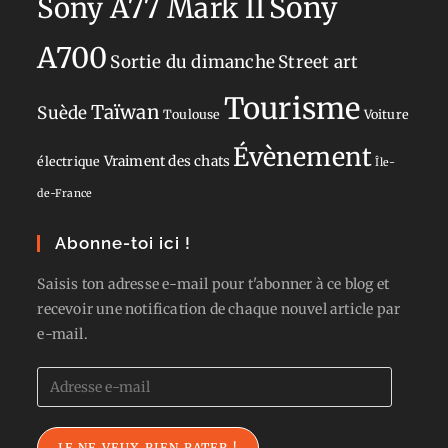
Sony
Sony A77 Mark II
A700
Sortie du dimanche
Street art
Tourisme
Taïwan
Suède
Toulouse
Voiture
Évènement
Vraiment des chats
électrique
Île-
de-France
Abonne-toi ici !
Saisis ton adresse e-mail pour t'abonner à ce blog et
recevoir une notification de chaque nouvel article par
e-mail.
Adresse
e-
mail
JE NE VEUX RIEN RATER !