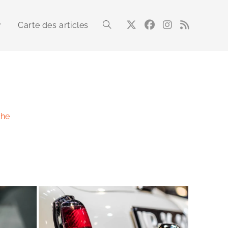
Carte des articles
Toggle
website
e
che
search