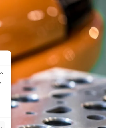
ue
e
e
es