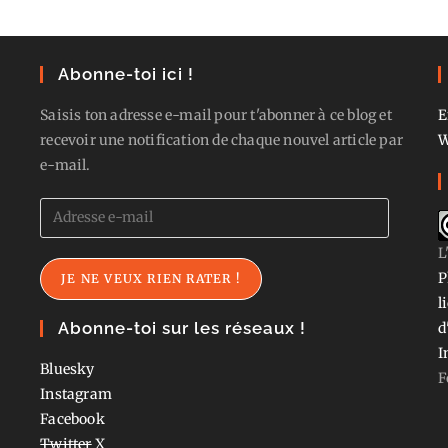
Abonne-toi ici !
Saisis ton adresse e-mail pour t'abonner à ce blog et
E
recevoir une notification de chaque nouvel article par
W
e-mail.
Adresse
e-
L
mail
P
JE NE VEUX RIEN RATER !
l
Abonne-toi sur les réseaux !
d
I
Bluesky
F
Instagram
Facebook
Twitter
X