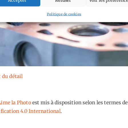
Politique de cookies
t du détail
ime la Photo
est mis à disposition selon les termes de
fication 4.0 International
.