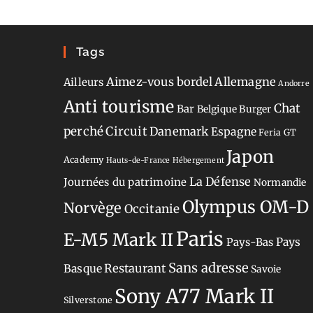
Tags
Aimez-vous bordel
Allemagne
Ailleurs
Andorre
Anti tourisme
Chat
Bar
Belgique
Burger
perché
Circuit
Danemark
Espagne
Feria
GT
Japon
Academy
Hauts-de-France
Hébergement
La Défense
Journées du patrimoine
Normandie
Olympus OM-D
Norvège
Occitanie
Paris
E-M5 Mark II
Pays-Bas
Pays
Sans adresse
Restaurant
Basque
Savoie
Sony A77 Mark II
Silverstone