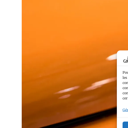
Pou
les
con
com
con
cer
Gér