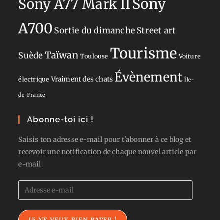
Sony
Sony A77 Mark II
A700
Sortie du dimanche
Street art
Tourisme
Taïwan
Suède
Toulouse
Voiture
Évènement
Vraiment des chats
électrique
Île-
de-France
Abonne-toi ici !
Saisis ton adresse e-mail pour t'abonner à ce blog et
recevoir une notification de chaque nouvel article par
e-mail.
Adresse
e-
mail
JE NE VEUX RIEN RATER !