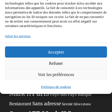
technologies telles que les cookies pour stocker et/ou accéder aux
informations des appareils. Le fait de consentir à ces technologies
nous permettra de traiter des données telles que le comportement de
navigation ou les ID uniques sur ce site. Le fait de ne pas consentir
ou de retirer son consentement peut avoir un effet négatif sur
Tags
certaines caractéristiques et fonctions.
Aimez-vous bordel
Allemagne
Ailleurs
Gérer les services
Andorre
Anti tourisme
Chat
Bar
Belgique
Burger
Accepter
perché
Circuit
Danemark
Espagne
Feria
GT
Japon
Journées
Refuser
Academy
Hauts-de-France
Hébergement
Norvège
La Défense
du patrimoine
Normandie
Voir les préférences
Olympus OM-D E-M5
Occitanie
Politique de cookies
Paris
Mark II
Pays-Bas
Pays Basque
Sans adresse
Restaurant
Savoie
Silverstone