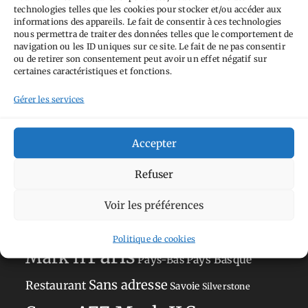
technologies telles que les cookies pour stocker et/ou accéder aux
informations des appareils. Le fait de consentir à ces technologies
nous permettra de traiter des données telles que le comportement de
navigation ou les ID uniques sur ce site. Le fait de ne pas consentir
ou de retirer son consentement peut avoir un effet négatif sur
Tags
certaines caractéristiques et fonctions.
Aimez-vous bordel
Allemagne
Ailleurs
Gérer les services
Andorre
Anti tourisme
Chat
Bar
Belgique
Burger
Accepter
perché
Circuit
Danemark
Espagne
Feria
GT
Japon
Journées
Refuser
Academy
Hauts-de-France
Hébergement
Norvège
La Défense
du patrimoine
Normandie
Voir les préférences
Olympus OM-D E-M5
Occitanie
Politique de cookies
Paris
Mark II
Pays-Bas
Pays Basque
Sans adresse
Restaurant
Savoie
Silverstone