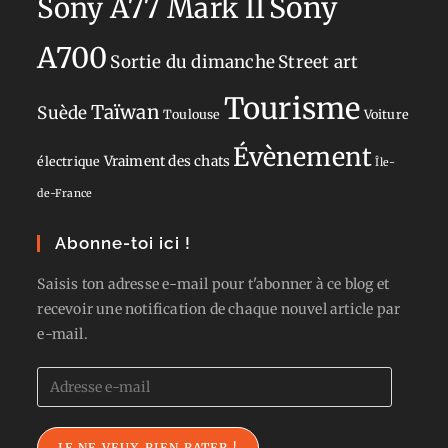
Sony
Sony A77 Mark II
A700
Sortie du dimanche
Street art
Tourisme
Taïwan
Suède
Toulouse
Voiture
Évènement
Vraiment des chats
électrique
Île-
de-France
Abonne-toi ici !
Saisis ton adresse e-mail pour t'abonner à ce blog et
recevoir une notification de chaque nouvel article par
e-mail.
Adresse
e-
mail
JE NE VEUX RIEN RATER !