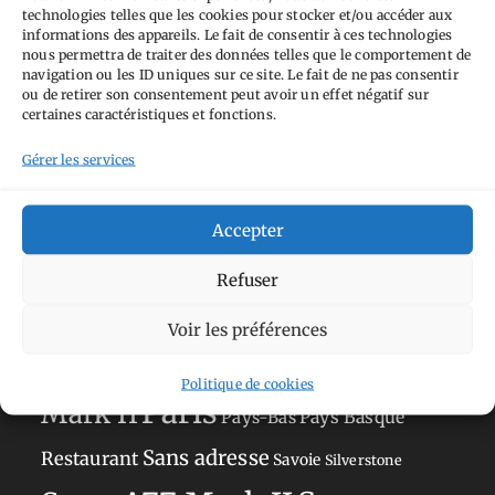
technologies telles que les cookies pour stocker et/ou accéder aux
informations des appareils. Le fait de consentir à ces technologies
nous permettra de traiter des données telles que le comportement de
navigation ou les ID uniques sur ce site. Le fait de ne pas consentir
ou de retirer son consentement peut avoir un effet négatif sur
Tags
certaines caractéristiques et fonctions.
Aimez-vous bordel
Allemagne
Ailleurs
Gérer les services
Andorre
Anti tourisme
Chat
Bar
Belgique
Burger
Accepter
perché
Circuit
Danemark
Espagne
Feria
GT
Japon
Journées
Refuser
Academy
Hauts-de-France
Hébergement
Norvège
La Défense
du patrimoine
Normandie
Voir les préférences
Olympus OM-D E-M5
Occitanie
Politique de cookies
Paris
Mark II
Pays-Bas
Pays Basque
Sans adresse
Restaurant
Savoie
Silverstone