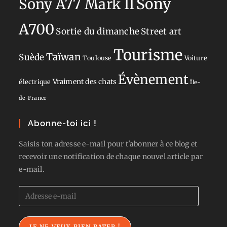
Sony
Sony A77 Mark II
A700
Sortie du dimanche
Street art
Tourisme
Taïwan
Suède
Toulouse
Voiture
Évènement
Vraiment des chats
électrique
Île-
de-France
Abonne-toi ici !
Saisis ton adresse e-mail pour t'abonner à ce blog et
recevoir une notification de chaque nouvel article par
e-mail.
Adresse
e-
mail
JE NE VEUX RIEN RATER !