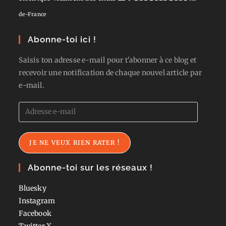
de-France
Abonne-toi ici !
Saisis ton adresse e-mail pour t'abonner à ce blog et
recevoir une notification de chaque nouvel article par
e-mail.
Adresse
e-
mail
JE NE VEUX RIEN RATER !
Abonne-toi sur les réseaux !
Bluesky
Instagram
Facebook
Twitter
X