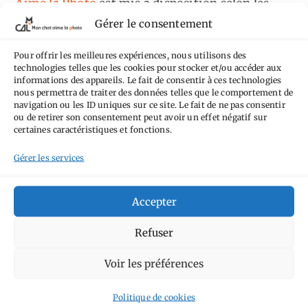
Aime la Photo
est mis à disposition selon les
Gérer le consentement
termes de la
licence Creative Commons
Attribution - Pas d'Utilisation Commerciale -
Pour offrir les meilleures expériences, nous utilisons des
Pas de Modification 4.0 International
.
technologies telles que les cookies pour stocker et/ou accéder aux
informations des appareils. Le fait de consentir à ces technologies
Fondé(e) sur une œuvre de
https://mcalp.fr
.
nous permettra de traiter des données telles que le comportement de
navigation ou les ID uniques sur ce site. Le fait de ne pas consentir
ou de retirer son consentement peut avoir un effet négatif sur
certaines caractéristiques et fonctions.
Gérer les services
Tags
Accepter
Aimez-vous bordel
Allemagne
Ailleurs
Andorre
Refuser
Anti tourisme
Chat
Bar
Belgique
Burger
perché
Circuit
Danemark
Voir les préférences
Espagne
Feria
GT
Japon
Journées
Academy
Hauts-de-France
Hébergement
Politique de cookies