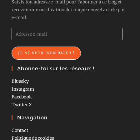
Saisis ton adresse e-mail pour t'abonner à ce blog et
recevoir une notification de chaque nouvel article par
e-mail.
Adresse
e-
mail
JE NE VEUX RIEN RATER !
Abonne-toi sur les réseaux !
Bluesky
Instagram
Facebook
Twitter
X
Navigation
Contact
Politique de cookies