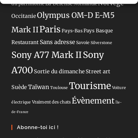
Norvège
La Défense
du patrimoine
Normandie
Olympus OM-D E-M5
Occitanie
Paris
Mark II
Pays-Bas
Pays Basque
Sans adresse
Restaurant
Savoie
Silverstone
Sony
Sony A77 Mark II
A700
Sortie du dimanche
Street art
Tourisme
Taïwan
Suède
Toulouse
Voiture
Évènement
Vraiment des chats
électrique
Île-
de-France
Abonne-toi ici !