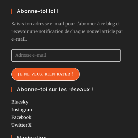
Abonne-toi ici !
Saisis ton adresse e-mail pour t'abonner à ce blog et
recevoir une notification de chaque nouvel article par
e-mail.
Adresse
e-
mail
JE NE VEUX RIEN RATER !
Abonne-toi sur les réseaux !
Bluesky
Instagram
Facebook
Twitter
X
Navigation