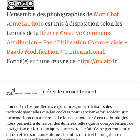
L'ensemble des photographies
de
Mon Chat
Aime la Photo
est mis à disposition selon les
termes de la
licence Creative Commons
Attribution - Pas d'Utilisation Commerciale -
Pas de Modification 4.0 International
.
Fondé(e) sur une œuvre de
https://mcalp.fr
.
Gérer le consentement
Tags
Pour offrir les meilleures expériences, nous utilisons des
technologies telles que les cookies pour stocker et/ou accéder aux
informations des appareils. Le fait de consentir à ces technologies
Aimez-vous bordel
Allemagne
Ailleurs
Andorre
nous permettra de traiter des données telles que le comportement de
Anti tourisme
navigation ou les ID uniques sur ce site. Le fait de ne pas consentir
Chat
Bar
Belgique
Burger
ou de retirer son consentement peut avoir un effet négatif sur
certaines caractéristiques et fonctions.