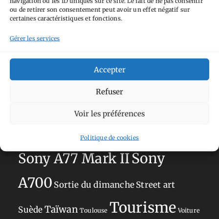
navigation ou les ID uniques sur ce site. Le fait de ne pas consentir
Aimez-vous bordel
Allemagne
Ailleurs
Andorre
ou de retirer son consentement peut avoir un effet négatif sur
certaines caractéristiques et fonctions.
Anti tourisme
Chat
Bar
Belgique
Burger
perché
Circuit
Danemark
Gérer les services
Espagne
Feria
GT
Japon
Journées
Academy
Hauts-de-France
Hébergement
Accepter
Norvège
La Défense
du patrimoine
Normandie
Refuser
Olympus OM-D E-M5
Occitanie
Voir les préférences
Paris
Mark II
Pays-Bas
Pays Basque
Sans adresse
Restaurant
Politique de cookies
Savoie
Silverstone
Sony
Sony A77 Mark II
A700
Sortie du dimanche
Street art
Tourisme
Taïwan
Suède
Toulouse
Voiture