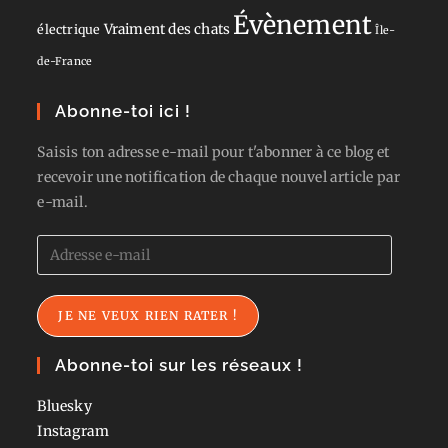
Évènement
Vraiment des chats
électrique
Île-
de-France
Abonne-toi ici !
Saisis ton adresse e-mail pour t'abonner à ce blog et
recevoir une notification de chaque nouvel article par
e-mail.
Adresse
e-
mail
JE NE VEUX RIEN RATER !
Abonne-toi sur les réseaux !
Bluesky
Instagram