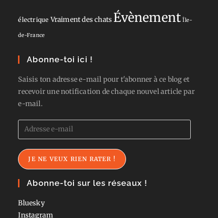
Évènement
Vraiment des chats
électrique
Île-
de-France
Abonne-toi ici !
Saisis ton adresse e-mail pour t'abonner à ce blog et
recevoir une notification de chaque nouvel article par
e-mail.
Adresse
e-
mail
JE NE VEUX RIEN RATER !
Abonne-toi sur les réseaux !
Bluesky
Instagram