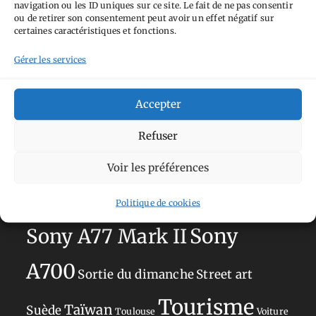
navigation ou les ID uniques sur ce site. Le fait de ne pas consentir
Aimez-vous bordel
Allemagne
Ailleurs
Andorre
ou de retirer son consentement peut avoir un effet négatif sur
certaines caractéristiques et fonctions.
Anti tourisme
Chat
Bar
Belgique
Burger
Gérer les services
perché
Circuit
Danemark
Espagne
Feria
GT
Japon
Journées
Academy
Hauts-de-France
Hébergement
Accepter
Norvège
La Défense
du patrimoine
Normandie
Refuser
Olympus OM-D E-M5
Occitanie
Voir les préférences
Paris
Mark II
Pays-Bas
Pays Basque
Politique de cookies
Sans adresse
Restaurant
Savoie
Silverstone
Sony
Sony A77 Mark II
A700
Sortie du dimanche
Street art
Tourisme
Taïwan
Suède
Toulouse
Voiture